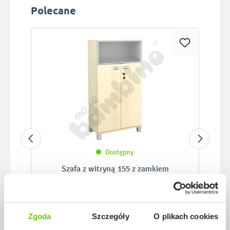
Pomiń galerię produktów
Polecane
Dostępny
Szafa z witryną 155 z zamkiem
D095028K
Kod produktu:
Zgoda
Szczegóły
O plikach cookies
1 459,90 zł