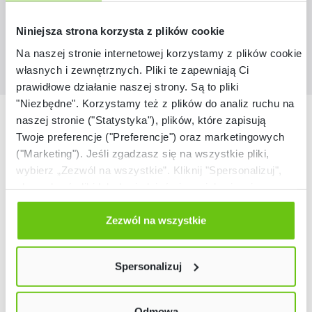
Niniejsza strona korzysta z plików cookie
Na naszej stronie internetowej korzystamy z plików cookie:
własnych i zewnętrznych. Pliki te zapewniają Ci
prawidłowe działanie naszej strony. Są to pliki
"Niezbędne". Korzystamy też z plików do analiz ruchu na
Nasze marki
naszej stronie ("Statystyka"), plików, które zapisują
Twoje preferencje ("Preferencje") oraz marketingowych
("Marketing"). Jeśli zgadzasz się na wszystkie pliki,
wybierz „Zezwól na wszystkie”. Kliknij "Spersonalizuj",
aby wybrać pliki lub dowiedzieć się o nich więcej.
Odmów zgody poprzez przycisk „Odmowa”. Wtedy
użyjemy tylko plików niezbędnych dla naszej strony.
Zezwól na wszystkie
Twój wybór możesz zmienić przez kliknięcie przycisku w
lewym dolnym rogu strony. Więcej informacji znajdziesz
Spersonalizuj
w naszej
Polityce prywatności
Odmowa