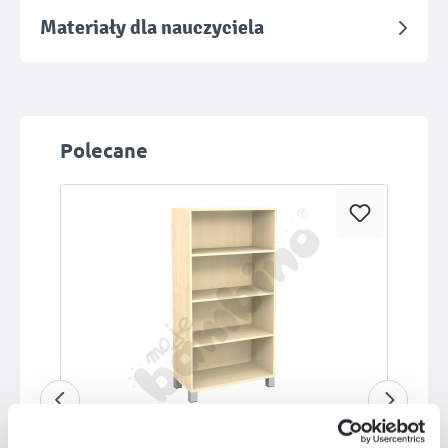
Materiały dla nauczyciela
Pomiń galerię produktów
Polecane
Dostępny na zamówienie