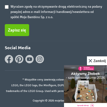
Wyrażam zgodę na otrzymywanie drogą elektroniczną na podany
powyżej adres e-mail informacji handlowej/newslettera od
spółki Moje Bambino Sp. z o.o.
Zapisz się
Social Media
Zamknij
* Wszystkie ceny zawierają ustawowy podatek VAT.
LEGO, the LEGO logo, the Minifigure, DUPLO, and the SPIKE logo are
trademarks of the LEGO Group. Used with permission. ©2026 The LEGO Group
Copyright © 2026 mojebambino.pl