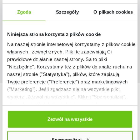
Regał 155
Zgoda
Szczegóły
O plikach cookies
D095022
Kod produktu:
Niniejsza strona korzysta z plików cookie
719,90 zł
Na naszej stronie internetowej korzystamy z plików cookie:
własnych i zewnętrznych. Pliki te zapewniają Ci
prawidłowe działanie naszej strony. Są to pliki
"Niezbędne". Korzystamy też z plików do analiz ruchu na
naszej stronie ("Statystyka"), plików, które zapisują
Twoje preferencje ("Preferencje") oraz marketingowych
("Marketing"). Jeśli zgadzasz się na wszystkie pliki,
Nasze marki
wybierz „Zezwól na wszystkie”. Kliknij "Spersonalizuj",
aby wybrać pliki lub dowiedzieć się o nich więcej.
Odmów zgody poprzez przycisk „Odmowa”. Wtedy
użyjemy tylko plików niezbędnych dla naszej strony.
Zezwól na wszystkie
Twój wybór możesz zmienić przez kliknięcie przycisku w
lewym dolnym rogu strony. Więcej informacji znajdziesz
Spersonalizuj