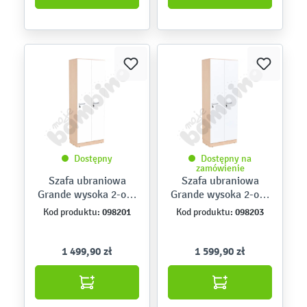
Dostępny
Dostępny na
zamówienie
Szafa ubraniowa
Szafa ubraniowa
Grande wysoka 2-os.,
Grande wysoka 2-os.,
gł. 39,8 – skrzynia
gł. 49,8 – skrzynia
098201
098203
Kod produktu:
Kod produktu:
klon jasny i białe
klon jasny i białe
drzwi
drzwi
1 499,90 zł
1 599,90 zł