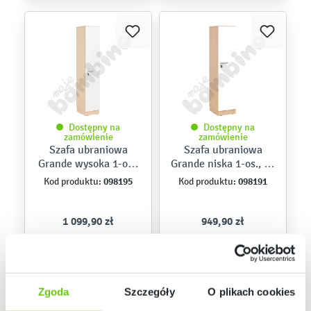
Dostępny na
Dostępny na
zamówienie
zamówienie
Szafa ubraniowa
Szafa ubraniowa
Grande wysoka 1-os.,
Grande niska 1-os., gł.
gł. 49,8 – skrzynia
49,8 – skrzynia klon
098195
098191
Kod produktu:
Kod produktu:
klon jasny i białe
jasny i białe drzwi
drzwi
1 099,90 zł
949,90 zł
Zgoda
Szczegóły
O plikach cookies