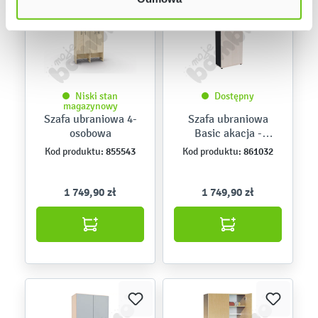
Niski stan
Dostępny
magazynowy
Szafa ubraniowa 4-
Szafa ubraniowa
osobowa
Basic akacja -
skrzynia antracyt
855543
861032
Kod produktu:
Kod produktu:
1 749,90 zł
1 749,90 zł