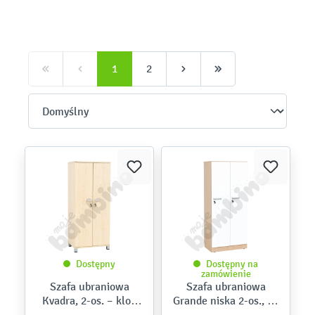
1
2
Dostępny
Dostępny na
zamówienie
Szafa ubraniowa
Szafa ubraniowa
Kvadra, 2-os. – klon
Grande niska 2-os., gł.
375
39,8 – skrzynia klon