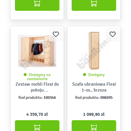
Dostępny na
Dostępny
zamówienie
Zestaw mebli Flexi do
Szafa ubraniowa Flexi
pokoju
1-os., brzoza
nauczycielskiego,
100346
098205
Kod produktu:
Kod produktu:
brzoza
4 359,70 zł
1 099,90 zł