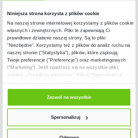
Niniejsza strona korzysta z plików cookie
Na naszej stronie internetowej korzystamy z plików cookie:
własnych i zewnętrznych. Pliki te zapewniają Ci
prawidłowe działanie naszej strony. Są to pliki
"Niezbędne". Korzystamy też z plików do analiz ruchu na
Dostępny na
Dostępny na
naszej stronie ("Statystyka"), plików, które zapisują
zamówienie
zamówienie
Szafa Grande
Szafa ubraniowa Viga
Twoje preferencje ("Preferencje") oraz marketingowych
ubraniowa - klonowo-
M w czarnej skrzyni -
("Marketing"). Jeśli zgadzasz się na wszystkie pliki,
biała
dąb naturalny
098428
861004
Kod produktu:
Kod produktu:
wybierz „Zezwól na wszystkie”. Kliknij "Spersonalizuj",
aby wybrać pliki lub dowiedzieć się o nich więcej.
Odmów zgody poprzez przycisk „Odmowa”. Wtedy
1 499,90 zł
3 699,90 zł
użyjemy tylko plików niezbędnych dla naszej strony.
Zezwól na wszystkie
Twój wybór możesz zmienić przez kliknięcie przycisku w
lewym dolnym rogu strony. Więcej informacji znajdziesz
Spersonalizuj
w naszej
Polityce prywatności
Odmowa