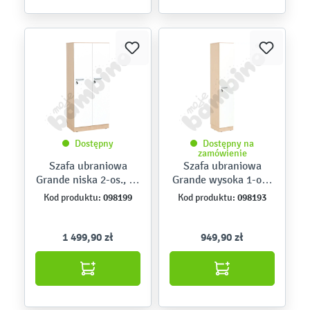
Dostępny
Dostępny na
zamówienie
Szafa ubraniowa
Szafa ubraniowa
Grande niska 2-os., gł.
Grande wysoka 1-os.,
49,8 – skrzynia klon
gł. 39,8 – skrzynia
098199
098193
Kod produktu:
Kod produktu:
jasny i białe drzwi
klon jasny i białe
drzwi
1 499,90 zł
949,90 zł