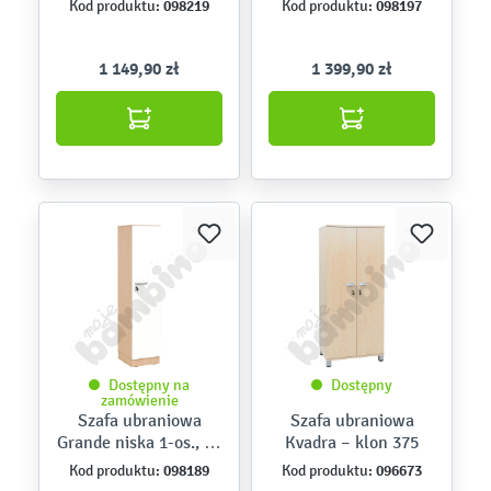
098219
098197
Kod produktu:
Kod produktu:
jasny i białe drzwi
1 149,90 zł
1 399,90 zł
Dostępny na
Dostępny
zamówienie
Szafa ubraniowa
Szafa ubraniowa
Grande niska 1-os., gł.
Kvadra – klon 375
39,8 – skrzynia klon
098189
096673
Kod produktu:
Kod produktu:
jasny i białe drzwi