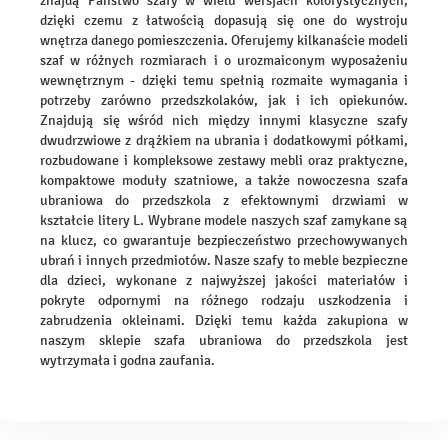
znajdą Państwo szafy w wielu wersjach kolorystycznych,
dzięki czemu z łatwością dopasują się one do wystroju
wnętrza danego pomieszczenia. Oferujemy kilkanaście modeli
szaf w różnych rozmiarach i o urozmaiconym wyposażeniu
wewnętrznym - dzięki temu spełnią rozmaite wymagania i
potrzeby zarówno przedszkolaków, jak i ich opiekunów.
Znajdują się wśród nich między innymi klasyczne szafy
dwudrzwiowe z drążkiem na ubrania i dodatkowymi półkami,
rozbudowane i kompleksowe zestawy mebli oraz praktyczne,
kompaktowe moduły szatniowe, a także nowoczesna szafa
ubraniowa do przedszkola z efektownymi drzwiami w
kształcie litery L. Wybrane modele naszych szaf zamykane są
na klucz, co gwarantuje bezpieczeństwo przechowywanych
ubrań i innych przedmiotów. Nasze szafy to meble bezpieczne
dla dzieci, wykonane z najwyższej jakości materiałów i
pokryte odpornymi na różnego rodzaju uszkodzenia i
zabrudzenia okleinami. Dzięki temu każda zakupiona w
naszym sklepie szafa ubraniowa do przedszkola jest
wytrzymała i godna zaufania.