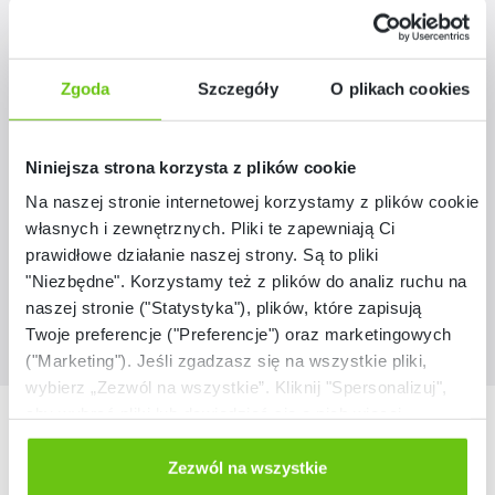
Dostępny
Zgoda
Szczegóły
O plikach cookies
Matematyka bez reszty cz. 1, kl. I
148001
Kod produktu:
Niniejsza strona korzysta z plików cookie
Na naszej stronie internetowej korzystamy z plików cookie:
799,00 zł
własnych i zewnętrznych. Pliki te zapewniają Ci
prawidłowe działanie naszej strony. Są to pliki
"Niezbędne". Korzystamy też z plików do analiz ruchu na
naszej stronie ("Statystyka"), plików, które zapisują
Twoje preferencje ("Preferencje") oraz marketingowych
("Marketing"). Jeśli zgadzasz się na wszystkie pliki,
wybierz „Zezwól na wszystkie”. Kliknij "Spersonalizuj",
aby wybrać pliki lub dowiedzieć się o nich więcej.
Nasze marki
Odmów zgody poprzez przycisk „Odmowa”. Wtedy
użyjemy tylko plików niezbędnych dla naszej strony.
Zezwól na wszystkie
Twój wybór możesz zmienić przez kliknięcie przycisku w