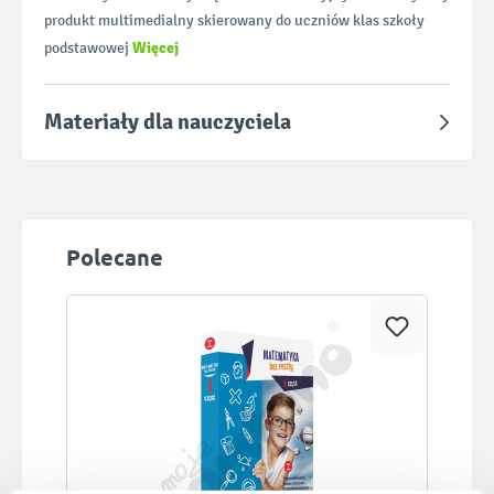
produkt multimedialny skierowany do uczniów klas szkoły
Więcej
podstawowej
Materiały dla nauczyciela
Pomiń galerię produktów
Polecane