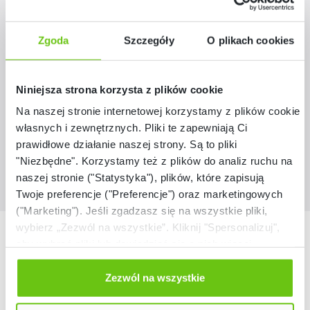
Dostępny
Wesołe litery 1
Zgoda
Szczegóły
O plikach cookies
070004
Kod produktu:
Niniejsza strona korzysta z plików cookie
379,90 zł
Na naszej stronie internetowej korzystamy z plików cookie:
własnych i zewnętrznych. Pliki te zapewniają Ci
prawidłowe działanie naszej strony. Są to pliki
"Niezbędne". Korzystamy też z plików do analiz ruchu na
naszej stronie ("Statystyka"), plików, które zapisują
Twoje preferencje ("Preferencje") oraz marketingowych
("Marketing"). Jeśli zgadzasz się na wszystkie pliki,
wybierz „Zezwól na wszystkie”. Kliknij "Spersonalizuj",
Nasze marki
aby wybrać pliki lub dowiedzieć się o nich więcej.
Odmów zgody poprzez przycisk „Odmowa”. Wtedy
użyjemy tylko plików niezbędnych dla naszej strony.
Zezwól na wszystkie
Twój wybór możesz zmienić przez kliknięcie przycisku w