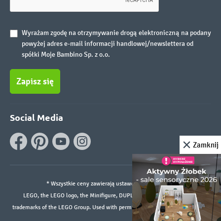
Wyrażam zgodę na otrzymywanie drogą elektroniczną na podany
powyżej adres e-mail informacji handlowej/newslettera od
spółki Moje Bambino Sp. z o.o.
Zapisz się
Social Media
Zamknij
* Wszystkie ceny zawierają ustawowy podatek VAT.
LEGO, the LEGO logo, the Minifigure, DUPLO, and the SPIKE logo are
trademarks of the LEGO Group. Used with permission. ©2026 The LEGO Group