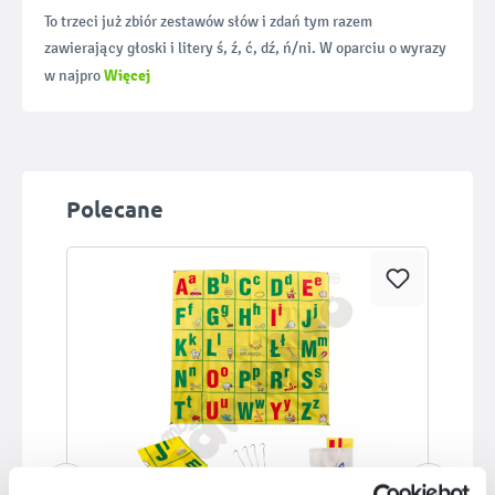
To trzeci już zbiór zestawów słów i zdań tym razem
zawierający głoski i litery ś, ź, ć, dź, ń/ni. W oparciu o wyrazy
Więcej
w najpro
Pomiń galerię produktów
Polecane