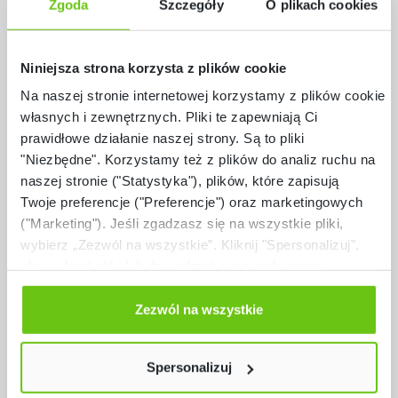
Zgoda
Szczegóły
O plikach cookies
Niniejsza strona korzysta z plików cookie
Pomiń galerię produktów
Podobne z serii
Na naszej stronie internetowej korzystamy z plików cookie:
własnych i zewnętrznych. Pliki te zapewniają Ci
prawidłowe działanie naszej strony. Są to pliki
"Niezbędne". Korzystamy też z plików do analiz ruchu na
naszej stronie ("Statystyka"), plików, które zapisują
Twoje preferencje ("Preferencje") oraz marketingowych
("Marketing"). Jeśli zgadzasz się na wszystkie pliki,
wybierz „Zezwól na wszystkie”. Kliknij "Spersonalizuj",
aby wybrać pliki lub dowiedzieć się o nich więcej.
Odmów zgody poprzez przycisk „Odmowa”. Wtedy
użyjemy tylko plików niezbędnych dla naszej strony.
Zezwól na wszystkie
Dostępne warianty
Twój wybór możesz zmienić przez kliknięcie przycisku w
Quadro - biblioteczka jednostronna stojąca
lewym dolnym rogu strony. Więcej informacji znajdziesz
Spersonalizuj
w naszej
Polityce prywatności