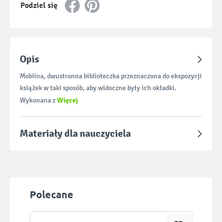
Podziel się
Opis
Mobilna, dwustronna biblioteczka przeznaczona do ekspozycji
książek w taki sposób, aby widoczne były ich okładki.
Więcej
Wykonana z
Materiały dla nauczyciela
Pomiń galerię produktów
Polecane