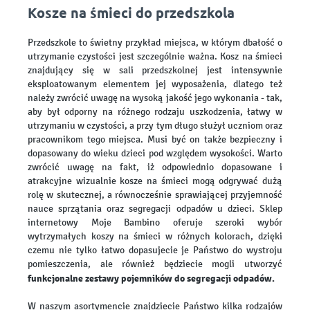
Kosze na śmieci do przedszkola
Przedszkole to świetny przykład miejsca, w którym dbałość o
utrzymanie czystości jest szczególnie ważna. Kosz na śmieci
znajdujący się w sali przedszkolnej jest intensywnie
eksploatowanym elementem jej wyposażenia, dlatego też
należy zwrócić uwagę na wysoką jakość jego wykonania - tak,
aby był odporny na różnego rodzaju uszkodzenia, łatwy w
utrzymaniu w czystości, a przy tym długo służył uczniom oraz
pracownikom tego miejsca. Musi być on także bezpieczny i
dopasowany do wieku dzieci pod względem wysokości. Warto
zwrócić uwagę na fakt, iż odpowiednio dopasowane i
atrakcyjne wizualnie kosze na śmieci mogą odgrywać dużą
rolę w skutecznej, a równocześnie sprawiającej przyjemność
nauce sprzątania oraz segregacji odpadów u dzieci. Sklep
internetowy Moje Bambino oferuje szeroki wybór
wytrzymałych koszy na śmieci w różnych kolorach, dzięki
czemu nie tylko łatwo dopasujecie je Państwo do wystroju
pomieszczenia, ale również będziecie mogli utworzyć
funkcjonalne zestawy pojemników do segregacji odpadów.
W naszym asortymencie znajdziecie Państwo kilka rodzajów