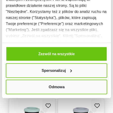
prawidłowe działanie naszej strony. Są to pliki
"Niezbędne". Korzystamy też z plików do analiz ruchu na
naszej stronie ("Statystyka"), plików, które zapisują
Twoje preferencje ("Preferencje") oraz marketingowych
("Marketing"). Jeśli zgadzasz się na wszystkie pliki,
Dostępny
Dostępny
wybierz „Zezwól na wszystkie”. Kliknij "Spersonalizuj",
Kosz na śmieci
Kosz na śmieci
aby wybrać pliki lub dowiedzieć się o nich więcej.
Compacta, 35 l –
Compacta, 45 L -
Odmów zgody poprzez przycisk „Odmowa”. Wtedy
niebieski pastelowy
niebieski pastelowy
845023
845019
Kod produktu:
Kod produktu:
użyjemy tylko plików niezbędnych dla naszej strony.
Zezwól na wszystkie
Twój wybór możesz zmienić przez kliknięcie przycisku w
lewym dolnym rogu strony. Więcej informacji znajdziesz
59,90 zł
69,90 zł
Spersonalizuj
w naszej
Polityce prywatności
Odmowa