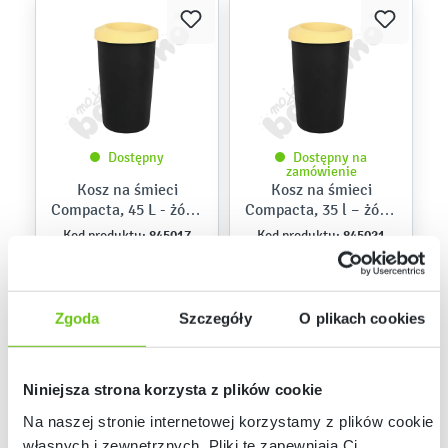
Dostępny
Dostępny na
zamówienie
Kosz na śmieci
Kosz na śmieci
Compacta, 45 L - żółty
Compacta, 35 l – żółty
pastelowy
pastelowy
845017
845021
Kod produktu:
Kod produktu:
69,90 zł
59,90 zł
Zgoda
Szczegóły
O plikach cookies
Niniejsza strona korzysta z plików cookie
Na naszej stronie internetowej korzystamy z plików cookie:
własnych i zewnętrznych. Pliki te zapewniają Ci