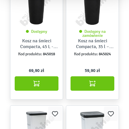
Dostępny
Dostępny na
zamówienie
Kosz na śmieci
Kosz na śmieci
Compacta, 45 L -
Compacta, 35 l –
zielony pastelowy
szary pastelowy
845018
845024
Kod produktu:
Kod produktu:
69,90 zł
59,90 zł