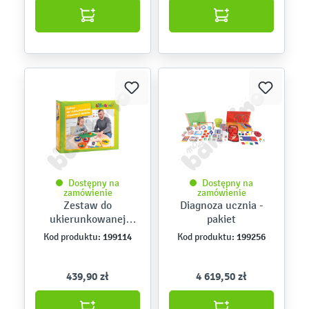
Dostępny na
Dostępny na
zamówienie
zamówienie
Zestaw do
Diagnoza ucznia -
ukierunkowanej
pakiet
obserwacji dziecka
199114
199256
Kod produktu:
Kod produktu:
439,90 zł
4 619,50 zł