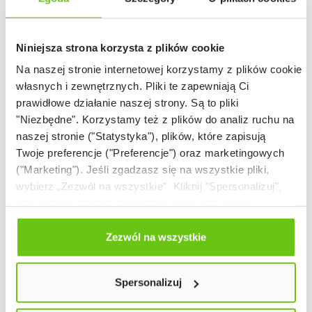
Niniejsza strona korzysta z plików cookie
Na naszej stronie internetowej korzystamy z plików cookie:
Dostępny
Dostępny na
własnych i zewnętrznych. Pliki te zapewniają Ci
zamówienie
prawidłowe działanie naszej strony. Są to pliki
Eduterapeutica Lux
eduSensus Logopedia
"Niezbędne". Korzystamy też z plików do analiz ruchu na
Dysleksja pakiet
Pro – Pakiet
Poszerzony 4.0
naszej stronie ("Statystyka"), plików, które zapisują
145194
110165
Kod produktu:
Kod produktu:
Twoje preferencje ("Preferencje") oraz marketingowych
("Marketing"). Jeśli zgadzasz się na wszystkie pliki,
1 490,00 zł
5 185,00 zł
wybierz „Zezwól na wszystkie”. Kliknij "Spersonalizuj",
aby wybrać pliki lub dowiedzieć się o nich więcej.
Odmów zgody poprzez przycisk „Odmowa”. Wtedy
użyjemy tylko plików niezbędnych dla naszej strony.
Zezwól na wszystkie
Twój wybór możesz zmienić przez kliknięcie przycisku w
lewym dolnym rogu strony. Więcej informacji znajdziesz
Spersonalizuj
w naszej
Polityce prywatności