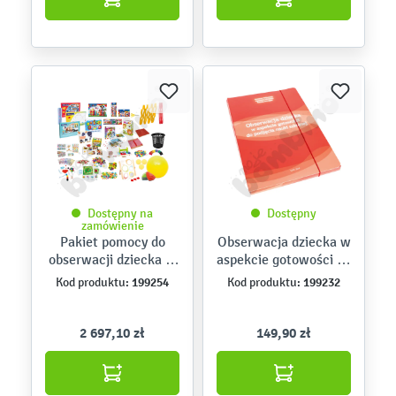
Dostępny na
Dostępny
zamówienie
Pakiet pomocy do
Obserwacja dziecka w
obserwacji dziecka w
aspekcie gotowości do
aspekcie gotowości
podjęcia nauki
199254
199232
Kod produktu:
Kod produktu:
szkolnej
szkolnej
2 697,10 zł
149,90 zł