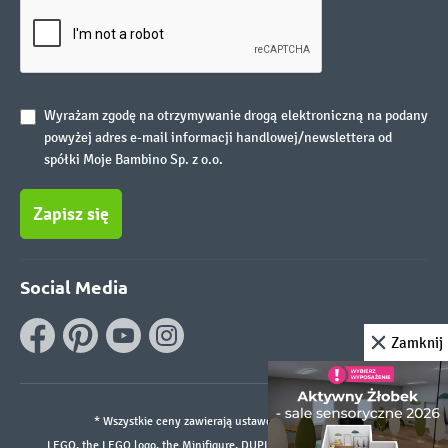
Wyrażam zgodę na otrzymywanie drogą elektroniczną na podany
powyżej adres e-mail informacji handlowej/newslettera od
spółki Moje Bambino Sp. z o.o.
Zapisz się
Social Media
Zamknij
* Wszystkie ceny zawierają ustawowy podatek VAT.
LEGO, the LEGO logo, the Minifigure, DUPLO, and the SPIKE logo are