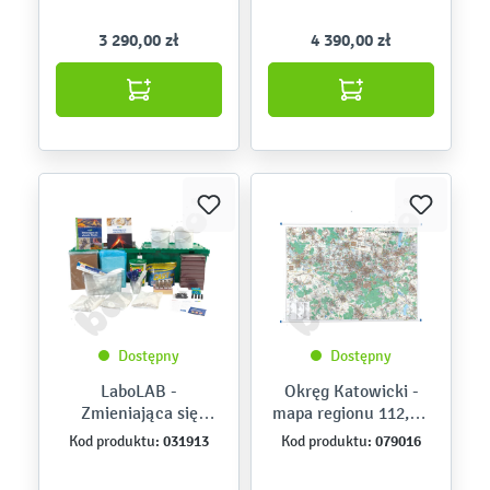
3 290,00 zł
4 390,00 zł
Dostępny
Dostępny
LaboLAB -
Okręg Katowicki -
Zmieniająca się
mapa regionu 112,8 x
planeta Ziemia
93,8 cm
031913
079016
Kod produktu:
Kod produktu: