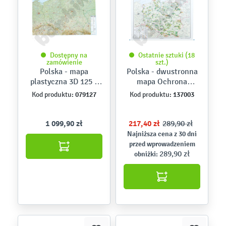
Dostępny na
Ostatnie sztuki (18
zamówienie
szt.)
Polska - mapa
Polska - dwustronna
plastyczna 3D 125 x
mapa Ochrona
80 cm
przyrody / do ćwiczeń
079127
137003
Kod produktu:
Kod produktu:
160 x 120 cm
1 099,90 zł
217,40 zł
289,90 zł
Najniższa cena z 30 dni
przed wprowadzeniem
289,90 zł
obniżki: