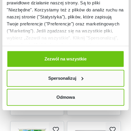
prawidłowe działanie naszej strony. Są to pliki
"Niezbędne". Korzystamy też z plików do analiz ruchu na
naszej stronie ("Statystyka"), plików, które zapisują
Twoje preferencje ("Preferencje") oraz marketingowych
("Marketing"). Jeśli zgadzasz się na wszystkie pliki,
wybierz „Zezwól na wszystkie”. Kliknij "Spersonalizuj",
aby wybrać pliki lub dowiedzieć się o nich więcej.
Dostępny na
Dostępny
zamówienie
Odmów zgody poprzez przycisk „Odmowa”. Wtedy
Polska - mapa
Polska - dwustronna
użyjemy tylko plików niezbędnych dla naszej strony.
Zezwól na wszystkie
surowców
mapa fizyczna/do
Twój wybór możesz zmienić przez kliknięcie przycisku w
mineralnych, 160 x
ćwiczeń 145 x 140 cm
137207
079101
Kod produktu:
Kod produktu:
120 cm
lewym dolnym rogu strony. Więcej informacji znajdziesz
Spersonalizuj
w naszej
Polityce prywatności
319,90 zł
459,90 zł
Odmowa