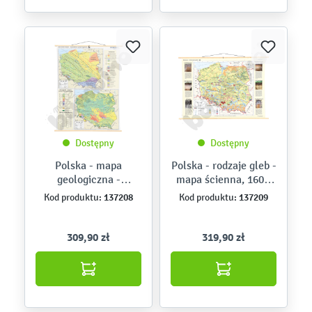
Dostępny
Dostępny
Polska - mapa
Polska - rodzaje gleb -
geologiczna -
mapa ścienna, 160 x
tektonika i
120 cm
137208
137209
Kod produktu:
Kod produktu:
stratygrafia, 160 x 120
cm
309,90 zł
319,90 zł