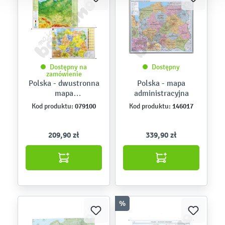
Dostępny na
Dostępny
zamówienie
Polska - dwustronna
Polska - mapa
mapa
administracyjna
fizyczna/administracy
079100
146017
Kod produktu:
Kod produktu:
jna 140 x 100 cm
209,90 zł
339,90 zł
%