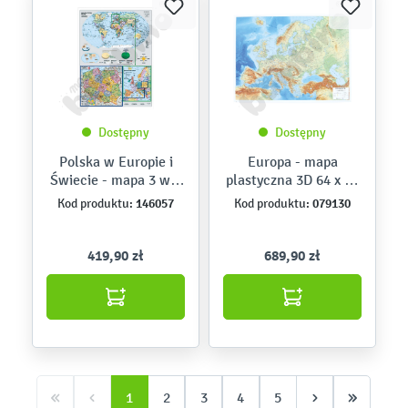
Dostępny
Dostępny
Polska w Europie i
Europa - mapa
Świecie - mapa 3 w 1
plastyczna 3D 64 x 92
160 x 120 cm
cm
146057
079130
Kod produktu:
Kod produktu:
419,90 zł
689,90 zł
1
2
3
4
5