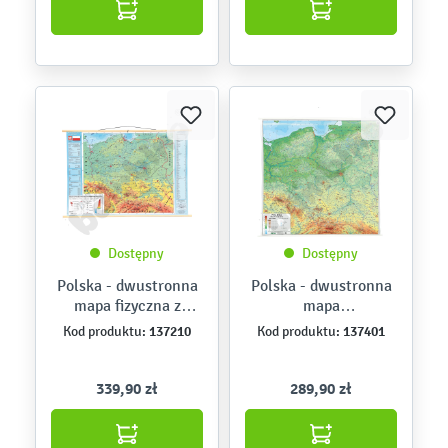
Dostępny
Dostępny
Polska - dwustronna
Polska - dwustronna
mapa fizyczna z
mapa
elementami
fizyczna/konturowa,
137210
137401
Kod produktu:
Kod produktu:
ekologii/hipsometrycz
150 x 150 cm
na, 140 x 100 cm
339,90 zł
289,90 zł