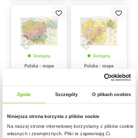
Dostępny
Dostępny
Polska - mapa
Polska - mapa
geomorfologiczna -
przemysłu i
typy rzeźby i ich
energetyki (stan na
137212
137211
Kod produktu:
Kod produktu:
pochodzenie, 160 x
2016), 160 x 120 cm
120 cm
Zgoda
Szczegóły
O plikach cookies
319,90 zł
299,90 zł
Niniejsza strona korzysta z plików cookie
Na naszej stronie internetowej korzystamy z plików cookie:
własnych i zewnętrznych. Pliki te zapewniają Ci