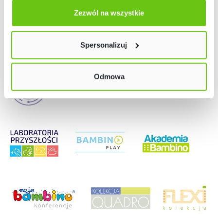
Odmów zgody poprzez przycisk „Odmowa”. Wtedy
użyjemy tylko plików niezbędnych dla naszej strony.
Zezwól na wszystkie
Twój wybór możesz zmienić przez kliknięcie przycisku w
lewym dolnym rogu strony. Więcej informacji znajdziesz
Spersonalizuj
w naszej
Polityce prywatności
Odmowa