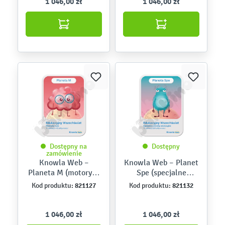
1 046,00 zł
1 046,00 zł
Dostępny na
Dostępny
zamówienie
Knowla Web –
Knowla Web – Planet
Planeta M (motoryka
Spe (specjalne
mała)
potrzeby edukacyjne)
821127
821132
Kod produktu:
Kod produktu:
1 046,00 zł
1 046,00 zł