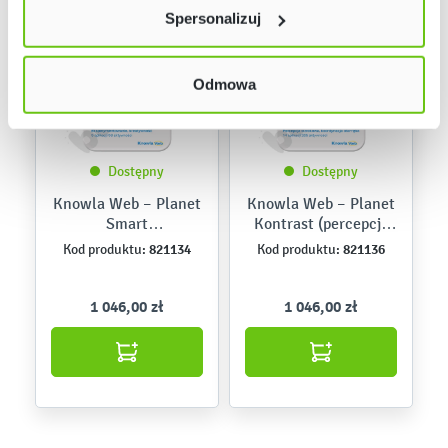
lewym dolnym rogu strony. Więcej informacji znajdziesz
Spersonalizuj
w naszej
Polityce prywatności
Odmowa
Dostępny
Dostępny
Knowla Web – Planet
Knowla Web – Planet
Smart
Kontrast (percepcja
(eksperymentowanie)
wzrokowa)
821134
821136
Kod produktu:
Kod produktu:
1 046,00 zł
1 046,00 zł