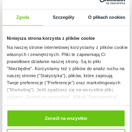
Zgoda
Szczegóły
O plikach cookies
Niniejsza strona korzysta z plików cookie
Na naszej stronie internetowej korzystamy z plików cookie:
własnych i zewnętrznych. Pliki te zapewniają Ci
Dostępny
Dostępny
prawidłowe działanie naszej strony. Są to pliki
Knowla Web –
Knowla Web – Planet
"Niezbędne". Korzystamy też z plików do analiz ruchu na
Planeta Ziuuu
Hopsa (nauka przez
naszej stronie ("Statystyka"), plików, które zapisują
(motoryka duża)
zabawę)
821129
821135
Kod produktu:
Kod produktu:
Twoje preferencje ("Preferencje") oraz marketingowych
("Marketing"). Jeśli zgadzasz się na wszystkie pliki,
wybierz „Zezwól na wszystkie”. Kliknij "Spersonalizuj",
1 046,00 zł
1 046,00 zł
aby wybrać pliki lub dowiedzieć się o nich więcej.
Odmów zgody poprzez przycisk „Odmowa”. Wtedy
użyjemy tylko plików niezbędnych dla naszej strony.
Zezwól na wszystkie
Twój wybór możesz zmienić przez kliknięcie przycisku w