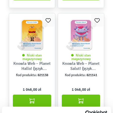
Niski stan
Niski stan
magazynowy
magazynowy
Knowla Web – Planet
Knowla Web – Planet
Hallo! (język
Salut! (język
niemiecki)
francuski)
821138
821141
Kod produktu:
Kod produktu:
1 046,00 zł
1 046,00 zł