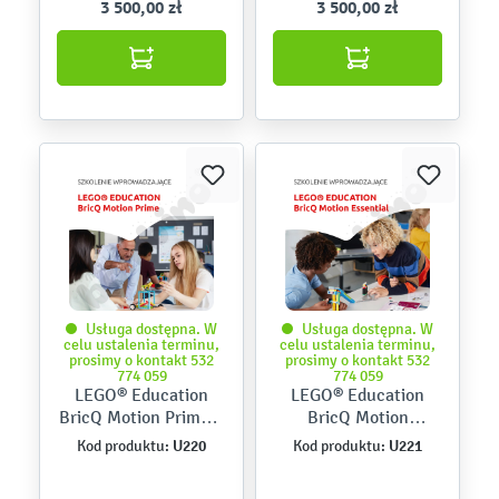
3 500,00 zł
3 500,00 zł
Usługa dostępna. W
Usługa dostępna. W
celu ustalenia terminu,
celu ustalenia terminu,
prosimy o kontakt 532
prosimy o kontakt 532
774 059
774 059
LEGO® Education
LEGO® Education
BricQ Motion Prime –
BricQ Motion
wprowadzenie
Essential –
U220
U221
Kod produktu:
Kod produktu:
wprowadzenie