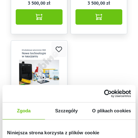
3 500,00 zł
3 500,00 zł
Usługa dostępna. W
celu ustalenia terminu,
prosimy o kontakt 532
774 059
Modułowe szkolenie
Zgoda
Szczegóły
O plikach cookies
MIX Nowe
technologie w
U255
Kod produktu:
nauczaniu
Niniejsza strona korzysta z plików cookie