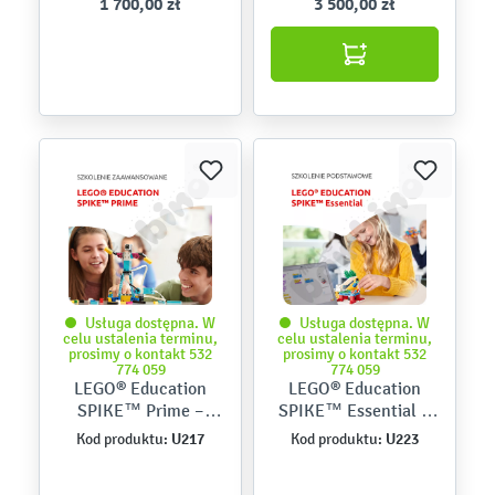
1 700,00 zł
3 500,00 zł
Usługa dostępna. W
Usługa dostępna. W
celu ustalenia terminu,
celu ustalenia terminu,
prosimy o kontakt 532
prosimy o kontakt 532
774 059
774 059
LEGO® Education
LEGO® Education
SPIKE™ Prime –
SPIKE™ Essential –
szkolenie
szkolenie
U217
U223
Kod produktu:
Kod produktu:
zaawansowane
podstawowe