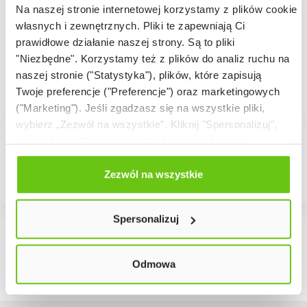
4 500,00 zł
Na naszej stronie internetowej korzystamy z plików cookie:
własnych i zewnętrznych. Pliki te zapewniają Ci
prawidłowe działanie naszej strony. Są to pliki
"Niezbędne". Korzystamy też z plików do analiz ruchu na
naszej stronie ("Statystyka"), plików, które zapisują
Twoje preferencje ("Preferencje") oraz marketingowych
("Marketing"). Jeśli zgadzasz się na wszystkie pliki,
wybierz „Zezwól na wszystkie”. Kliknij "Spersonalizuj",
aby wybrać pliki lub dowiedzieć się o nich więcej.
Odmów zgody poprzez przycisk „Odmowa”. Wtedy
użyjemy tylko plików niezbędnych dla naszej strony.
Zezwól na wszystkie
Twój wybór możesz zmienić przez kliknięcie przycisku w
lewym dolnym rogu strony. Więcej informacji znajdziesz
Spersonalizuj
w naszej
Polityce prywatności
Odmowa