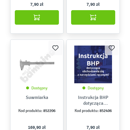
obróbce metali i
7,90 zł
7,90 zł
drewna
Dostępny
Dostępny
Suwmiarka
Instrukcja BHP
dotycząca
obchodzenia się z
852206
852406
Kod produktu:
Kod produktu:
narzędziami ręcznymi
169,90 zł
7,90 zł