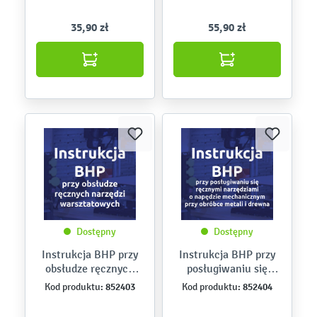
35,90 zł
55,90 zł
Dostępny
Dostępny
Instrukcja BHP przy
Instrukcja BHP przy
obsłudze ręcznych
posługiwaniu się
narzędzi
ręcznymi narzędziami
852403
852404
Kod produktu:
Kod produktu:
warsztatowych
o napędzie
mechanicznym przy