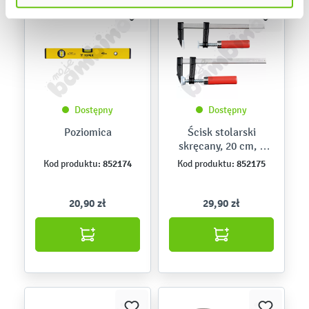
Dostępny
Dostępny
Poziomica
Ścisk stolarski
skręcany, 20 cm, 2
szt.
852174
852175
Kod produktu:
Kod produktu:
20,90 zł
29,90 zł