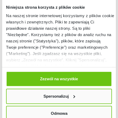
Niniejsza strona korzysta z plików cookie
Na naszej stronie internetowej korzystamy z plików cookie:
własnych i zewnętrznych. Pliki te zapewniają Ci
prawidłowe działanie naszej strony. Są to pliki
"Niezbędne". Korzystamy też z plików do analiz ruchu na
naszej stronie ("Statystyka"), plików, które zapisują
Twoje preferencje ("Preferencje") oraz marketingowych
Dostępny
Dostępny
("Marketing"). Jeśli zgadzasz się na wszystkie pliki,
Zestaw płaskich
Zestaw kluczy
wybierz „Zezwól na wszystkie”. Kliknij "Spersonalizuj",
kluczy, 1 kpl.
imbusowych, 1 kpl.
aby wybrać pliki lub dowiedzieć się o nich więcej.
852172
852173
Kod produktu:
Kod produktu:
Odmów zgody poprzez przycisk „Odmowa”. Wtedy
użyjemy tylko plików niezbędnych dla naszej strony.
Zezwól na wszystkie
26,90 zł
55,90 zł
Twój wybór możesz zmienić przez kliknięcie przycisku w
lewym dolnym rogu strony. Więcej informacji znajdziesz
Spersonalizuj
w naszej
Polityce prywatności
Odmowa