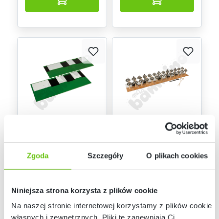
Dostępny
Dostępny na
zamówienie
Klawiatura pod
Dzwonki
dzwonki
chromatyczne
chromatyczne
Montessori - 13 par
Zgoda
Szczegóły
O plikach cookies
MONT457630
MONT457629
Kod produktu:
Kod produktu:
Montessori - 2
podstawy
319,90 zł
6 229,90 zł
Niniejsza strona korzysta z plików cookie
Na naszej stronie internetowej korzystamy z plików cookie:
własnych i zewnętrznych. Pliki te zapewniają Ci