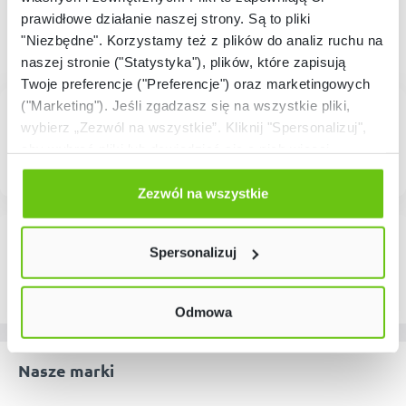
prawidłowe działanie naszej strony. Są to pliki
"Niezbędne". Korzystamy też z plików do analiz ruchu na
naszej stronie ("Statystyka"), plików, które zapisują
Twoje preferencje ("Preferencje") oraz marketingowych
("Marketing"). Jeśli zgadzasz się na wszystkie pliki,
wybierz „Zezwól na wszystkie”. Kliknij "Spersonalizuj",
aby wybrać pliki lub dowiedzieć się o nich więcej.
Odmów zgody poprzez przycisk „Odmowa”. Wtedy
użyjemy tylko plików niezbędnych dla naszej strony.
Zezwól na wszystkie
Twój wybór możesz zmienić przez kliknięcie przycisku w
lewym dolnym rogu strony. Więcej informacji znajdziesz
Spersonalizuj
w naszej
Polityce prywatności
Odmowa
Nasze marki