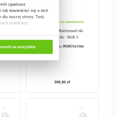
Jeśli zgadzasz
i lub dowiedzieć się o nich
dla naszej strony. Twój
Dostępny na zamówienie
acji znajdziesz
 do
Cylinder Montessori do
osadzania - blok 1
505
MONT457504
Kod produktu:
ezwól na wszystkie
369,90 zł