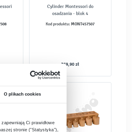
essori
Cylinder Montessori do
osadzania - blok 4
508
MONT457507
Kod produktu:
369,90 zł
O plikach cookies
e zapewniają Ci prawidłowe
aszej stronie ("Statystyka"),