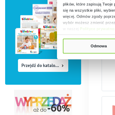
plików, które zapisują Twoje
się na wszystkie pliki, wybie
więcej. Odmów zgody poprzez
wybór możesz zmienić przez 
w naszej
Polityce prywatno
Odmowa
Przejdź do katalogów