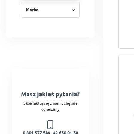
Marka
Masz jakieś pytania?
Skontaktuj się z nami, chętnie
doradzimy
0 801 577 544
,
42 630 01 30