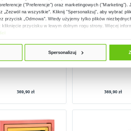
 preferencje ("Preferencje") oraz marketingowych ("Marketing"). 
rz „Zezwól na wszystkie”. Kliknij "Spersonalizuj", aby wybrać plik
 przycisk „Odmowa”. Wtedy użyjemy tylko plików niezbędnych 
Dostępny
Dostępny
kliknięcie przycisku w lewym dolnym rogu strony. Więcej inform
ści
Cylinder Montessori do
Cylinder Montessori
osadzania - blok 3
osadzania - blok 2
MONT457506
MONT457
Kod produktu:
Kod produktu:
Spersonalizuj
Z
369,90 zł
369,90 zł