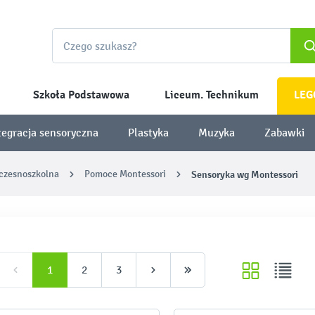
Szkoła Podstawowa
Liceum. Technikum
LEG
tegracja sensoryczna
Plastyka
Muzyka
Zabawki
wczesnoszkolna
Pomoce Montessori
Sensoryka wg Montessori
1
2
3