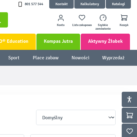
801 577 544
Kontakt
Kalkulatory
Katalogi
Konto
Lista zakupowa
Szybkie
Koszyk
zamówienie
O® Education
Kompas Jutra
Aktywny Żłobek
Sport
Place zabaw
Nowości
Wyprzedaż