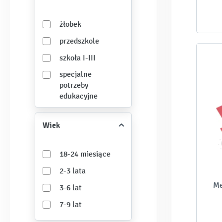
żłobek
przedszkole
szkoła I-III
specjalne
potrzeby
edukacyjne
Wiek
18-24 miesiące
2-3 lata
Me
3-6 lat
7-9 lat