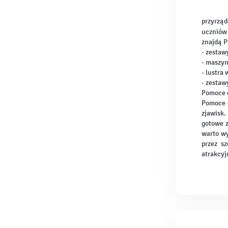
przyrząd
uczniów 
znajdą 
- zestaw
- maszyn
- lustra
- zestaw
Pomoce d
Pomoce d
zjawisk.
gotowe z
warto wy
przez s
atrakcyj