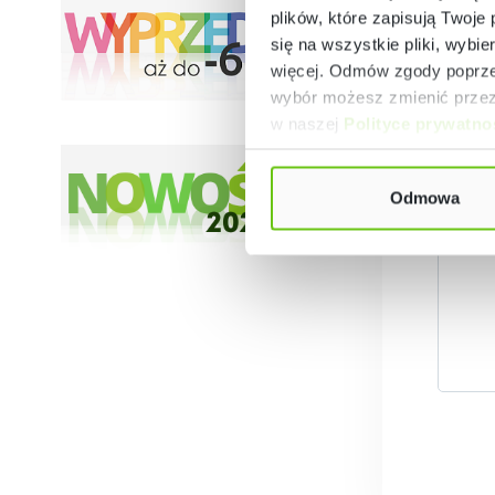
plików, które zapisują Twoje
się na wszystkie pliki, wybie
więcej. Odmów zgody poprzez
wybór możesz zmienić przez 
w naszej
Polityce prywatno
Odmowa