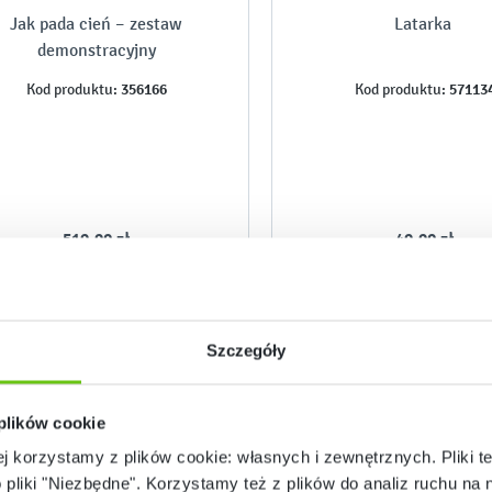
Jak pada cień – zestaw
Latarka
demonstracyjny
356166
57113
Kod produktu:
Kod produktu:
519,90 zł
49,90 zł
Szczegóły
 plików cookie
ej korzystamy z plików cookie: własnych i zewnętrznych. Pliki t
o pliki "Niezbędne". Korzystamy też z plików do analiz ruchu na n