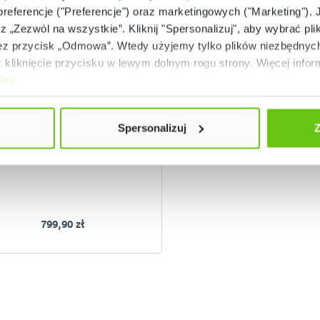
 preferencje ("Preferencje") oraz marketingowych ("Marketing"). 
rz „Zezwól na wszystkie”. Kliknij "Spersonalizuj", aby wybrać plik
 przycisk „Odmowa”. Wtedy użyjemy tylko plików niezbędnych 
Dostępny
kliknięcie przycisku w lewym dolnym rogu strony. Więcej inform
ści
Zestaw 6 latarek ze stacją
dokującą
356234
Kod produktu:
Spersonalizuj
Z
799,90 zł