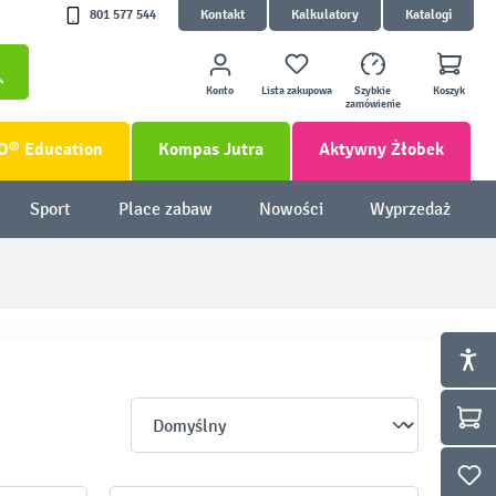
801 577 544
Kontakt
Kalkulatory
Katalogi
Konto
Lista zakupowa
Szybkie
Koszyk
zamówienie
O® Education
Kompas Jutra
Aktywny Żłobek
Sport
Place zabaw
Nowości
Wyprzedaż