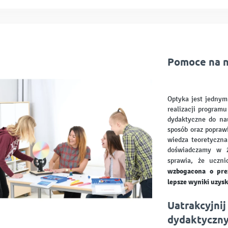
Pomoce na n
Optyka jest jednym
realizacji program
dydaktyczne do na
sposób oraz poprawi
wiedza teoretyczna
doświadczamy w ż
sprawia, że uczni
wzbogacona o pre
lepsze wyniki uzys
Uatrakcyjnij
dydaktyczn