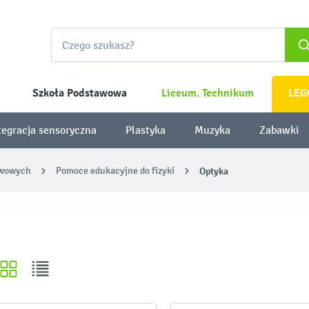
Szkoła Podstawowa
Liceum. Technikum
LEG
tegracja sensoryczna
Plastyka
Muzyka
Zabawki
awowych
Pomoce edukacyjne do fizyki
Optyka