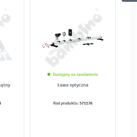
Dostępny na zamówienie
kątny
Ława optyczna
8
571176
Kod produktu: