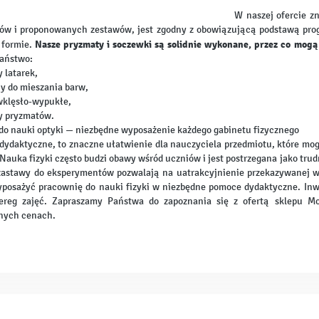
W naszej ofercie z
ów i proponowanych zestawów, jest zgodny z obowiązującą podstawą prog
Nasze pryzmaty i soczewki są solidnie wykonane, przez co mogą 
formie.
Państwo:
y latarek,
y do mieszania barw,
 wklęsło-wypukłe,
y pryzmatów.
o nauki optyki — niezbędne wyposażenie każdego gabinetu fizycznego
ydaktyczne, to znaczne ułatwienie dla nauczyciela przedmiotu, które mo
 Nauka fizyki często budzi obawy wśród uczniów i jest postrzegana jako trud
astawy do eksperymentów pozwalają na uatrakcyjnienie przekazywanej wied
posażyć pracownię do nauki fizyki w niezbędne pomoce dydaktyczne. Inwe
zereg zajęć. Zapraszamy Państwa do zapoznania się z ofertą sklepu M
nych cenach.