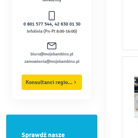
0 801 577 544
,
42 630 01 30
Infolinia (Pn-Pt 8:00-16:00)
biuro@mojebambino.pl
zamowienia@mojebambino.pl
Konsultanci regionalni
Sprawdź nasze