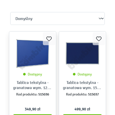
Dostępny
Dostępny
Tablica tekstylna -
Tablica tekstylna -
granatowa wym. 120 x
granatowa wym. 150 x
90 cm
100 cm
515036
515037
Kod produktu:
Kod produktu:
349,90 zł
499,90 zł