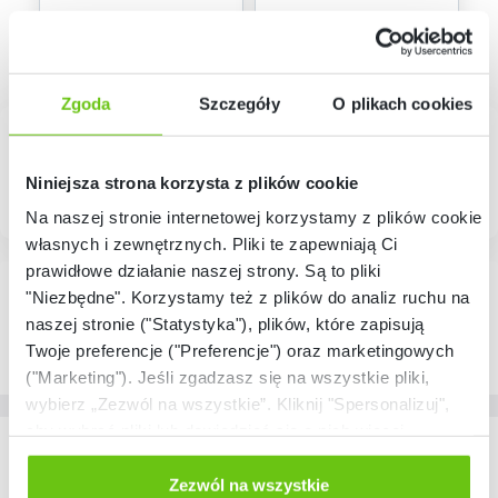
Zgoda
Szczegóły
O plikach cookies
Niniejsza strona korzysta z plików cookie
Na naszej stronie internetowej korzystamy z plików cookie:
własnych i zewnętrznych. Pliki te zapewniają Ci
prawidłowe działanie naszej strony. Są to pliki
"Niezbędne". Korzystamy też z plików do analiz ruchu na
naszej stronie ("Statystyka"), plików, które zapisują
Twoje preferencje ("Preferencje") oraz marketingowych
("Marketing"). Jeśli zgadzasz się na wszystkie pliki,
wybierz „Zezwól na wszystkie”. Kliknij "Spersonalizuj",
aby wybrać pliki lub dowiedzieć się o nich więcej.
Nasze marki
Odmów zgody poprzez przycisk „Odmowa”. Wtedy
użyjemy tylko plików niezbędnych dla naszej strony.
Zezwól na wszystkie