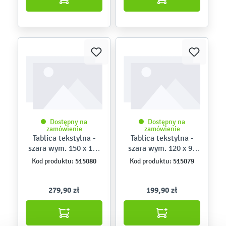
Dostępny na
Dostępny na
zamówienie
zamówienie
Tablica tekstylna -
Tablica tekstylna -
szara wym. 150 x 100
szara wym. 120 x 90
cm
cm
515080
515079
Kod produktu:
Kod produktu:
279,90 zł
199,90 zł