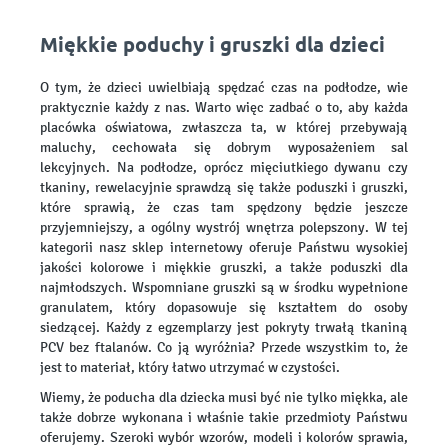
Miękkie poduchy i gruszki dla dzieci
O tym, że dzieci uwielbiają spędzać czas na podłodze, wie
praktycznie każdy z nas. Warto więc zadbać o to, aby każda
placówka oświatowa, zwłaszcza ta, w której przebywają
maluchy, cechowała się dobrym wyposażeniem sal
lekcyjnych. Na podłodze, oprócz mięciutkiego dywanu czy
tkaniny, rewelacyjnie sprawdzą się także poduszki i gruszki,
które sprawią, że czas tam spędzony będzie jeszcze
przyjemniejszy, a ogólny wystrój wnętrza polepszony. W tej
kategorii nasz sklep internetowy oferuje Państwu wysokiej
jakości kolorowe i miękkie gruszki, a także poduszki dla
najmłodszych. Wspomniane gruszki są w środku wypełnione
granulatem, który dopasowuje się kształtem do osoby
siedzącej. Każdy z egzemplarzy jest pokryty trwałą tkaniną
PCV bez ftalanów. Co ją wyróżnia? Przede wszystkim to, że
jest to materiał, który łatwo utrzymać w czystości.
Wiemy, że poducha dla dziecka musi być nie tylko miękka, ale
także dobrze wykonana i właśnie takie przedmioty Państwu
oferujemy. Szeroki wybór wzorów, modeli i kolorów sprawia,