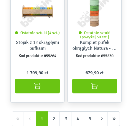
Ostatnie sztuki (4 szt.)
Ostatnie sztuki
(powyżej 50 szt.)
Stojak z 12 okrągłymi
Komplet pufek
pufkami
okrągłych Natura - 12
elem.
855264
855230
Kod produktu:
Kod produktu:
1 399,90 zł
679,90 zł
1
2
3
4
5