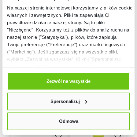
Na naszej stronie internetowej korzystamy z plików cookie:
własnych i zewnętrznych. Pliki te zapewniają Ci
prawidłowe działanie naszej strony. Są to pliki
"Niezbędne". Korzystamy też z plików do analiz ruchu na
naszej stronie ("Statystyka"), plików, które zapisują
Twoje preferencje ("Preferencje") oraz marketingowych
Dostępny
Ostatnie sztuki (19
("Marketing"). Jeśli zgadzasz się na wszystkie pliki,
szt.)
Stojak do pufek
Zestaw pufek niskich
wybierz „Zezwól na wszystkie”. Kliknij "Spersonalizuj",
kwadratowych
kwadratowych, 6 szt.
aby wybrać pliki lub dowiedzieć się o nich więcej.
855628
855341
Kod produktu:
Kod produktu:
Odmów zgody poprzez przycisk „Odmowa”. Wtedy
użyjemy tylko plików niezbędnych dla naszej strony.
Zezwól na wszystkie
Twój wybór możesz zmienić przez kliknięcie przycisku w
155,90 zł
299,90 zł
lewym dolnym rogu strony. Więcej informacji znajdziesz
Spersonalizuj
w naszej
Polityce prywatności
Odmowa