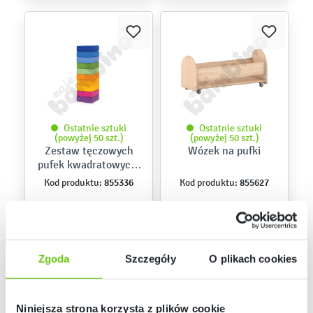
Ostatnie sztuki
Ostatnie sztuki
(powyżej 50 szt.)
(powyżej 50 szt.)
Zestaw tęczowych
Wózek na pufki
pufek kwadratowych,
10 szt.
855336
855627
Kod produktu:
Kod produktu:
569,90 zł
739,90 zł
Zgoda
Szczegóły
O plikach cookies
Niniejsza strona korzysta z plików cookie