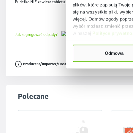
Pudełko NIE zawiera tabletu.
plików, które zapisują Twoje
się na wszystkie pliki, wybie
więcej. Odmów zgody poprzez
wybór możesz zmienić przez 
w naszej
Polityce prywatno
Jak segregować odpady?
Odmowa
Producent/Importer/Dostawca
Pomiń galerię produktów
Polecane