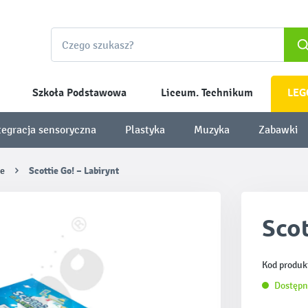
Szkoła Podstawowa
Liceum. Technikum
LEG
tegracja sensoryczna
Plastyka
Muzyka
Zabawki
ne
Scottie Go! – Labirynt
Scot
Kod produk
Dostępn