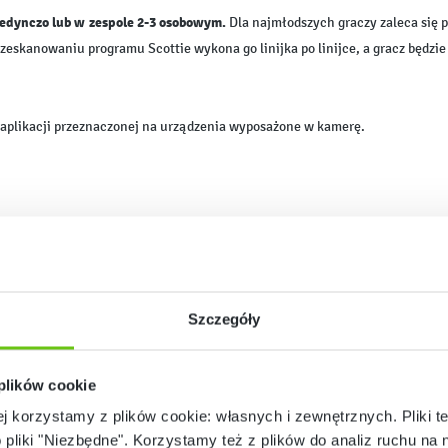
edynczo lub w zespole 2-3 osobowym.
Dla najmłodszych graczy zaleca się 
zeskanowaniu programu Scottie wykona go linijka po linijce, a gracz będzi
i aplikacji przeznaczonej na urządzenia wyposażone w kamerę.
Szczegóły
oid 4.1 lub nowszy • procesor dwurdzeniowy 1.5GHz.
iPhone 5s • iPad 4 generacji lub nowszy.
 plików cookie
ej korzystamy z plików cookie: własnych i zewnętrznych. Pliki t
1.33GHz, z tylną kamerą.
o pliki "Niezbędne". Korzystamy też z plików do analiz ruchu na n