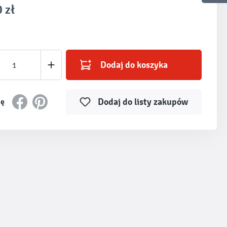
 zł
produktu: Wprowadź żądaną ilość lub użyj prz
Dodaj do koszyka
Dodaj do listy zakupów
ię