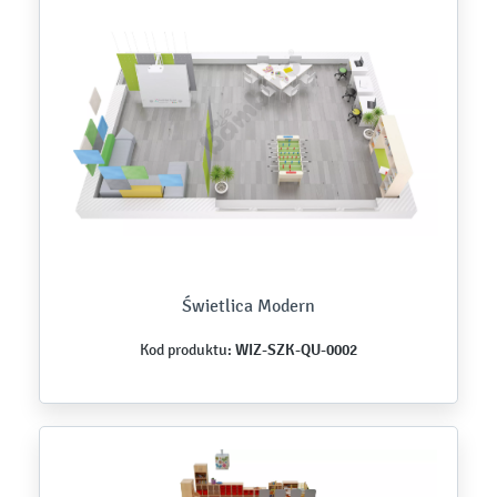
Świetlica Modern
WIZ-SZK-QU-0002
Kod produktu: