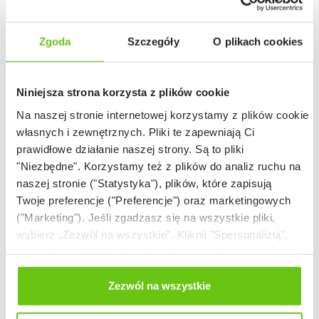
Zgoda
Szczegóły
O plikach cookies
Niniejsza strona korzysta z plików cookie
Na naszej stronie internetowej korzystamy z plików cookie:
własnych i zewnętrznych. Pliki te zapewniają Ci
Kącik wypoczynku w szkole
prawidłowe działanie naszej strony. Są to pliki
WIZ-SZK-MB-0076
"Niezbędne". Korzystamy też z plików do analiz ruchu na
Kod produktu:
naszej stronie ("Statystyka"), plików, które zapisują
Twoje preferencje ("Preferencje") oraz marketingowych
("Marketing"). Jeśli zgadzasz się na wszystkie pliki,
wybierz „Zezwól na wszystkie”. Kliknij "Spersonalizuj",
aby wybrać pliki lub dowiedzieć się o nich więcej.
Odmów zgody poprzez przycisk „Odmowa”. Wtedy
użyjemy tylko plików niezbędnych dla naszej strony.
Zezwól na wszystkie
Twój wybór możesz zmienić przez kliknięcie przycisku w