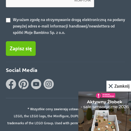
Wyrażam zgodę na otrzymywanie drogą elektroniczną na podany
powyżej adres e-mail informacji handlowej/newslettera od
spółki Moje Bambino Sp. z o.o.
Zapisz się
Social Media
Zamknij
* Wszystkie ceny zawierają ustawowy podatek VAT.
LEGO, the LEGO logo, the Minifigure, DUPLO, and the SPIKE logo are
trademarks of the LEGO Group. Used with permission. ©2026 The LEGO Group