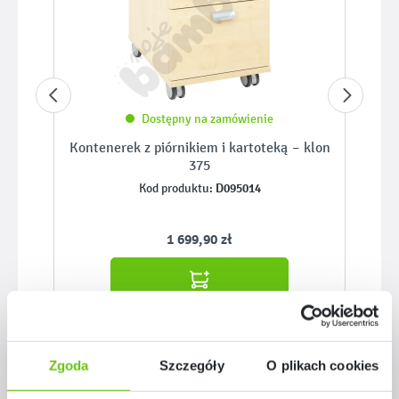
Dostępny na zamówienie
Kontenerek z piórnikiem i kartoteką – klon
375
D095014
Kod produktu:
1 699,90 zł
Zgoda
Szczegóły
O plikach cookies
Pomiń galerię produktów
Podobne z serii