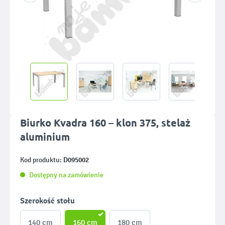
Biurko Kvadra 160 – klon 375, stelaż
aluminium
D095002
Kod produktu:
Dostępny na zamówienie
Wybierz
Szerokość stołu
140 cm
160 cm
180 cm