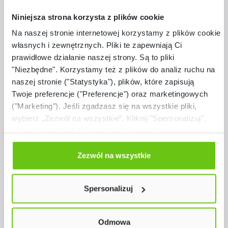
Niniejsza strona korzysta z plików cookie
Na naszej stronie internetowej korzystamy z plików cookie:
własnych i zewnętrznych. Pliki te zapewniają Ci
prawidłowe działanie naszej strony. Są to pliki
"Niezbędne". Korzystamy też z plików do analiz ruchu na
naszej stronie ("Statystyka"), plików, które zapisują
Twoje preferencje ("Preferencje") oraz marketingowych
("Marketing"). Jeśli zgadzasz się na wszystkie pliki,
wybierz „Zezwól na wszystkie”. Kliknij "Spersonalizuj",
aby wybrać pliki lub dowiedzieć się o nich więcej.
Dostępny na zamówienie
Odmów zgody poprzez przycisk „Odmowa”. Wtedy
użyjemy tylko plików niezbędnych dla naszej strony.
Biurko Kvadra prawe 160 – klon 375, stelaż
Zezwól na wszystkie
aluminium
Twój wybór możesz zmienić przez kliknięcie przycisku w
D095004
Kod produktu:
lewym dolnym rogu strony. Więcej informacji znajdziesz
Spersonalizuj
w naszej
Polityce prywatności
1 449,90 zł
Odmowa