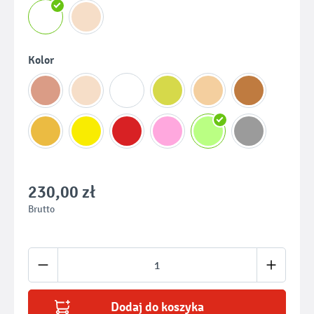
Wybierz
Kolor
230,00 zł
Brutto
Ilość produktu: Wprowadź żądaną ilość lub u
Dodaj do koszyka