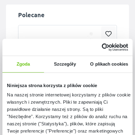
Pomiń galerię produktów
Polecane
Zgoda
Szczegóły
O plikach cookies
Niniejsza strona korzysta z plików cookie
Na naszej stronie internetowej korzystamy z plików cookie:
Dostępne warianty
własnych i zewnętrznych. Pliki te zapewniają Ci
Nogi regulowane do blatów Quadro, 4 szt.
prawidłowe działanie naszej strony. Są to pliki
"Niezbędne". Korzystamy też z plików do analiz ruchu na
naszej stronie ("Statystyka"), plików, które zapisują
Twoje preferencje ("Preferencje") oraz marketingowych