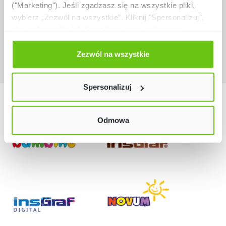
("Marketing"). Jeśli zgadzasz się na wszystkie pliki,
289,90 zł
wybierz „Zezwól na wszystkie”. Kliknij "Spersonalizuj",
aby wybrać pliki lub dowiedzieć się o nich więcej.
Odmów zgody poprzez przycisk „Odmowa”. Wtedy
użyjemy tylko plików niezbędnych dla naszej strony.
Zezwól na wszystkie
Twój wybór możesz zmienić przez kliknięcie przycisku w
lewym dolnym rogu strony. Więcej informacji znajdziesz
Spersonalizuj
w naszej
Polityce prywatności
Nasze marki
Odmowa