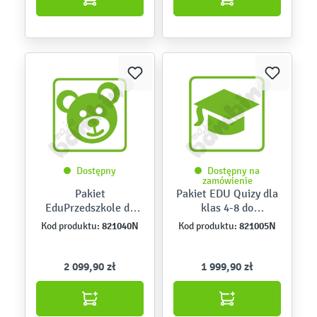
Dostępny
Dostępny na
zamówienie
Pakiet
Pakiet EDU Quizy dla
EduPrzedszkole do
klas 4-8 do
Magicznego Dywanu
Magicznego Dywanu
821040N
821005N
Kod produktu:
Kod produktu:
4.0 i Kinebi 5.0
4.0 i Kinebi 5.0
2 099,90 zł
1 999,90 zł