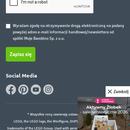
Wyrażam zgodę na otrzymywanie drogą elektroniczną na podany
powyżej adres e-mail informacji handlowej/newslettera od
spółki Moje Bambino Sp. z o.o.
Zapisz się
Social Media
Zamknij
* Wszystkie ceny zawierają ustawowy podatek VAT.
LEGO, the LEGO logo, the Minifigure, DUPLO, and the SPIKE logo are
trademarks of the LEGO Group. Used with permission. ©2026 The LEGO Group