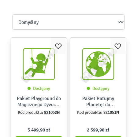
Dostępny
Dostępny
Pakiet Playground do
Pakiet Ratujmy
Magicznego Dywanu
Planetę! do
4.0 i Kinebi 5.0
Magicznego Dywanu
821052N
821051N
Kod produktu:
Kod produktu:
4.0 i Kinebi 5.0
3 499,90 zł
2 399,90 zł