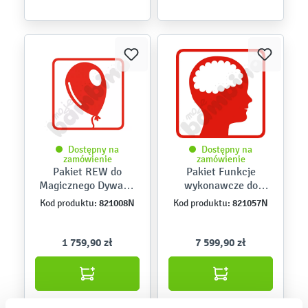
Dostępny na
Dostępny na
zamówienie
zamówienie
Pakiet REW do
Pakiet Funkcje
Magicznego Dywanu
wykonawcze do
4.0 i Kinebi 5.0
Magicznego Dywanu
821008N
821057N
Kod produktu:
Kod produktu:
4.0 i Kinebi 5.0
1 759,90 zł
7 599,90 zł