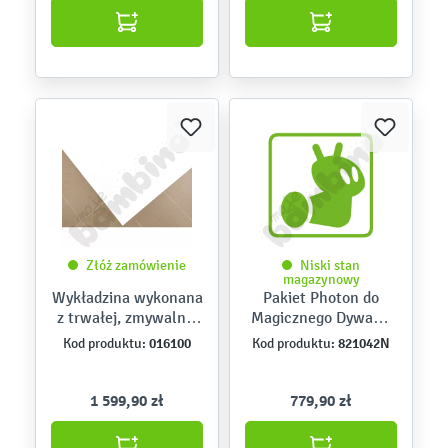
Złóż zamówienie
Niski stan
magazynowy
Wykładzina wykonana
Pakiet Photon do
z trwałej, zmywalnej
Magicznego Dywanu
tkaniny wolnej od
4.0 i Kinebi 5.0
016100
821042N
Kod produktu:
Kod produktu:
ftalanów. biała 4 x 5
1 599,90 zł
779,90 zł