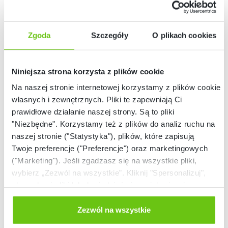
Zgoda
Szczegóły
O plikach cookies
Niniejsza strona korzysta z plików cookie
Na naszej stronie internetowej korzystamy z plików cookie:
Dostępny na
Dostępny
własnych i zewnętrznych. Pliki te zapewniają Ci
zamówienie
prawidłowe działanie naszej strony. Są to pliki
Pakiet English For
Pakiet EDU Magia
"Niezbędne". Korzystamy też z plików do analiz ruchu na
Fun – klasy 1-4 do
Świąt do Magicznego
Magicznego Dywanu
Dywanu 4.0 i Kinebi
naszej stronie ("Statystyka"), plików, które zapisują
821053N
821066N
Kod produktu:
Kod produktu:
4.0 i Kinebi 5.0
5.0
Twoje preferencje ("Preferencje") oraz marketingowych
("Marketing"). Jeśli zgadzasz się na wszystkie pliki,
1 399,90 zł
1 749,90 zł
wybierz „Zezwól na wszystkie”. Kliknij "Spersonalizuj",
aby wybrać pliki lub dowiedzieć się o nich więcej.
Odmów zgody poprzez przycisk „Odmowa”. Wtedy
użyjemy tylko plików niezbędnych dla naszej strony.
Zezwól na wszystkie
Twój wybór możesz zmienić przez kliknięcie przycisku w