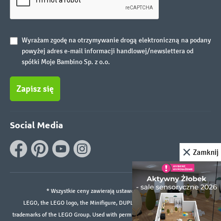
Wyrażam zgodę na otrzymywanie drogą elektroniczną na podany
powyżej adres e-mail informacji handlowej/newslettera od
spółki Moje Bambino Sp. z o.o.
Zapisz się
Social Media
Zamknij
* Wszystkie ceny zawierają ustawowy podatek VAT.
LEGO, the LEGO logo, the Minifigure, DUPLO, and the SPIKE logo are
trademarks of the LEGO Group. Used with permission. ©2026 The LEGO Group