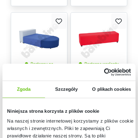
Dostępny na
Dostępne warianty
zamówienie
Blocco zestaw 7
Pufa Blocco Mini 3-
osobowa
834208
Kod produktu:
Zgoda
Szczegóły
O plikach cookies
1 099,90 zł
6 779,30 zł
Niniejsza strona korzysta z plików cookie
Na naszej stronie internetowej korzystamy z plików cookie:
własnych i zewnętrznych. Pliki te zapewniają Ci
prawidłowe działanie naszej strony. Są to pliki