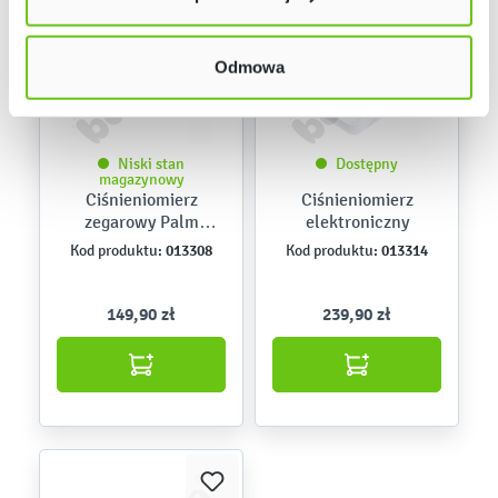
w naszej
Polityce prywatności
Odmowa
Niski stan
Dostępny
magazynowy
Ciśnieniomierz
Ciśnieniomierz
zegarowy Palm
elektroniczny
NOVAMA PROseries
013308
013314
Kod produktu:
Kod produktu:
DURA
149,90 zł
239,90 zł