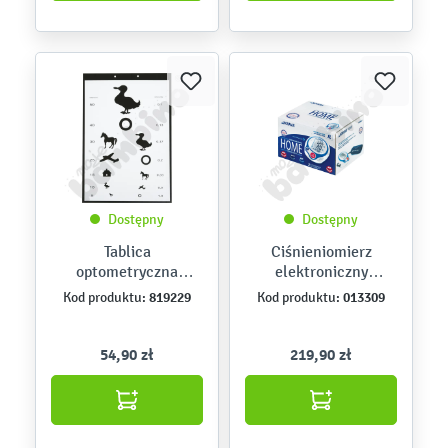
Dostępny
Dostępny
Tablica
Ciśnieniomierz
optometryczna
elektroniczny
Snellena dla dzieci
NOVAMA HOME
819229
013309
Kod produktu:
Kod produktu:
54,90 zł
219,90 zł