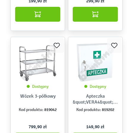
199,90 zł
299,90 zł
Dostępny
Dostępny
Wózek 3-półkowy
Apteczka
&quot;VERA4&quot; w
szafce metalowej
819042
819202
Kod produktu:
Kod produktu:
799,90 zł
149,90 zł