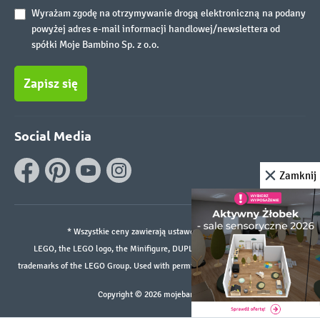
Wyrażam zgodę na otrzymywanie drogą elektroniczną na podany
powyżej adres e-mail informacji handlowej/newslettera od
spółki Moje Bambino Sp. z o.o.
Zapisz się
Social Media
Zamknij
* Wszystkie ceny zawierają ustawowy podatek VAT.
LEGO, the LEGO logo, the Minifigure, DUPLO, and the SPIKE logo are
trademarks of the LEGO Group. Used with permission. ©2026 The LEGO Group
Copyright © 2026 mojebambino.pl