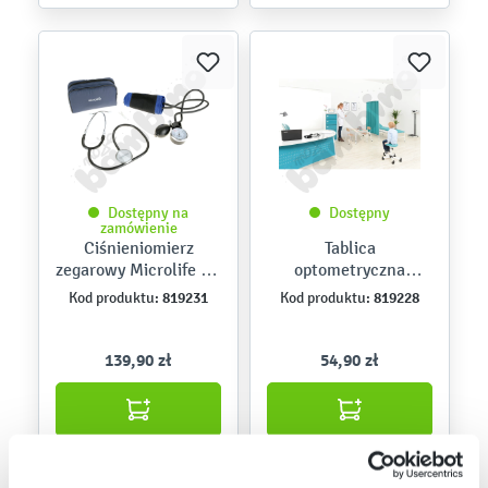
Dostępny na
Dostępny
zamówienie
Ciśnieniomierz
Tablica
zegarowy Microlife BP
optometryczna
AG1-20
Snellena cyfry
819231
819228
Kod produktu:
Kod produktu:
139,90 zł
54,90 zł