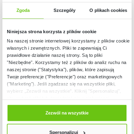
Zgoda
Szczegóły
O plikach cookies
Niniejsza strona korzysta z plików cookie
Na naszej stronie internetowej korzystamy z plików cookie:
własnych i zewnętrznych. Pliki te zapewniają Ci
Dostępny na
Dostępny
prawidłowe działanie naszej strony. Są to pliki
zamówienie
Waga elektroniczna
Waga kolumnowa ze
"Niezbędne". Korzystamy też z plików do analiz ruchu na
ze wzrostomierzem
wzrostomierzem ADE
naszej stronie ("Statystyka"), plików, które zapisują
WPT 60/150OW
M318800
819226
013310
Kod produktu:
Kod produktu:
Twoje preferencje ("Preferencje") oraz marketingowych
("Marketing"). Jeśli zgadzasz się na wszystkie pliki,
wybierz „Zezwól na wszystkie”. Kliknij "Spersonalizuj",
3 899,90 zł
2 399,90 zł
aby wybrać pliki lub dowiedzieć się o nich więcej.
Odmów zgody poprzez przycisk „Odmowa”. Wtedy
użyjemy tylko plików niezbędnych dla naszej strony.
Zezwól na wszystkie
Twój wybór możesz zmienić przez kliknięcie przycisku w
lewym dolnym rogu strony. Więcej informacji znajdziesz
Spersonalizuj