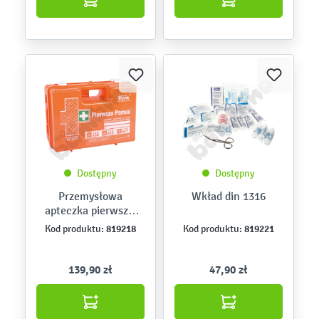
Dostępny
Dostępny
Przemysłowa
Wkład din 1316
apteczka pierwszej
pomocy TOP 10
819218
819221
Kod produktu:
Kod produktu:
139,90 zł
47,90 zł