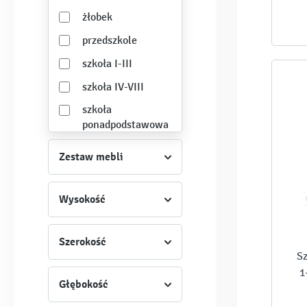
żłobek
przedszkole
szkoła I-III
szkoła IV-VIII
szkoła
ponadpodstawowa
biblioteka
Zestaw mebli
biuro
zaplecze
Wysokość
administracyjne
szatnia
Szerokość
Sz
1
Głębokość