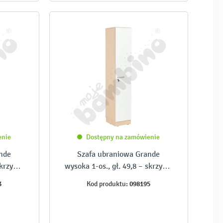
enie
Dostępny na zamówienie
nde
Szafa ubraniowa Grande
skrzynia
wysoka 1-os., gł. 49,8 – skrzynia
zwi
klon jasny i białe drzwi
3
098195
Kod produktu: