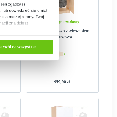
Jeśli zgadzasz
i lub dowiedzieć się o nich
dla naszej strony. Twój
enie
Dostępne warianty
acji znajdziesz
pokoju
Szafa ubraniowa z wieszakiem
zoza
wysuwnym
6
ezwól na wszystkie
959,90 zł