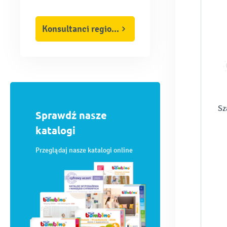
Konsultanci regionalni
Sz
Sprawdź nasze
katalogi
Przeglądaj nasze katalogi online