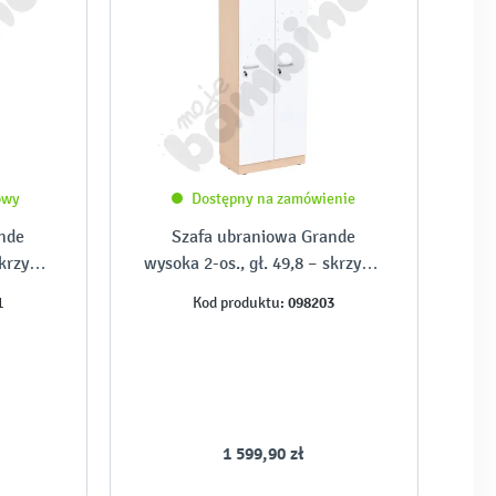
owy
Dostępny na zamówienie
nde
Szafa ubraniowa Grande
skrzynia
wysoka 2-os., gł. 49,8 – skrzynia
zwi
klon jasny i białe drzwi
1
098203
Kod produktu:
1 599,90 zł