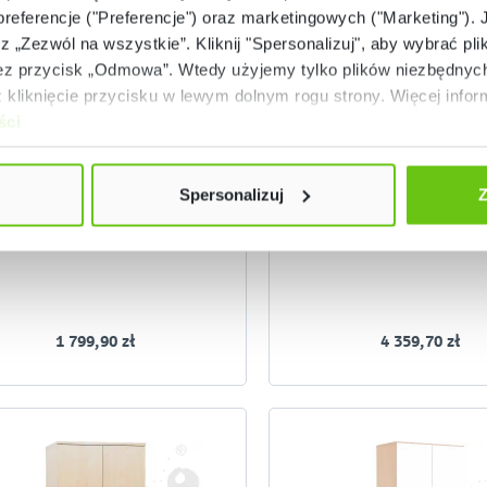
 preferencje ("Preferencje") oraz marketingowych ("Marketing"). 
rz „Zezwól na wszystkie”. Kliknij "Spersonalizuj", aby wybrać plik
 przycisk „Odmowa”. Wtedy użyjemy tylko plików niezbędnych 
Dostępny na zamówienie
Dostępny na zamówi
kliknięcie przycisku w lewym dolnym rogu strony. Więcej inform
ści
zafa ubraniowa Flexi, brzoza
Zestaw mebli Flexi do 
nauczycielskiego, br
100339
10034
Kod produktu:
Kod produktu:
Spersonalizuj
Z
1 799,90 zł
4 359,70 zł