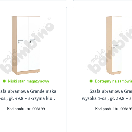
Niski stan magazynowy
Dostępny na zamówi
afa ubraniowa Grande niska
Szafa ubraniowa Gra
-os., gł. 49,8 – skrzynia klon
wysoka 1-os., gł. 39,8 – 
jasny i białe drzwi
klon jasny i białe dr
098199
09819
Kod produktu:
Kod produktu: