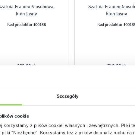
Szatnia Frameo 6-osobowa,
Szatnia Frameo 4-oso
klon jasny
klon jasny
100138
10013
Kod produktu:
Kod produktu:
999,90 zł
749,90 zł
Szczegóły
 plików cookie
ej korzystamy z plików cookie: własnych i zewnętrznych. Pliki t
o pliki "Niezbędne". Korzystamy też z plików do analiz ruchu na n