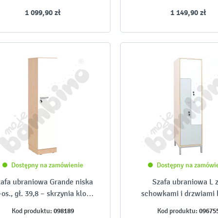
1 099,90 zł
1 149,90 zł
Dostępny na zamówienie
Dostępny na zamówi
afa ubraniowa Grande niska
Szafa ubraniowa L z
-os., gł. 39,8 – skrzynia klon
schowkami i drzwiami 
jasny i białe drzwi
szarymi
098189
09675
Kod produktu:
Kod produktu: