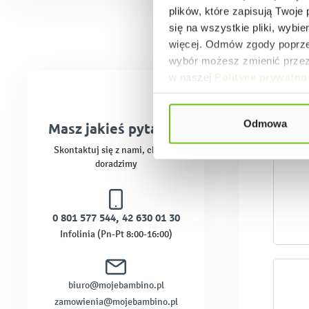
plików, które zapisują Twoje
się na wszystkie pliki, wybie
więcej. Odmów zgody poprzez
wybór możesz zmienić przez 
w naszej
Polityce prywatno
S
Odmowa
Masz jakieś pytania?
Skontaktuj się z nami, chętnie
doradzimy
0 801 577 544
,
42 630 01 30
Infolinia (Pn-Pt 8:00-16:00)
biuro@mojebambino.pl
zamowienia@mojebambino.pl