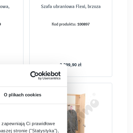
bowa,
Szafa ubraniowa Flexi, brzoza
9
100897
Kod produktu:
2 299,90 zł
O plikach cookies
e zapewniają Ci prawidłowe
aszej stronie ("Statystyka"),