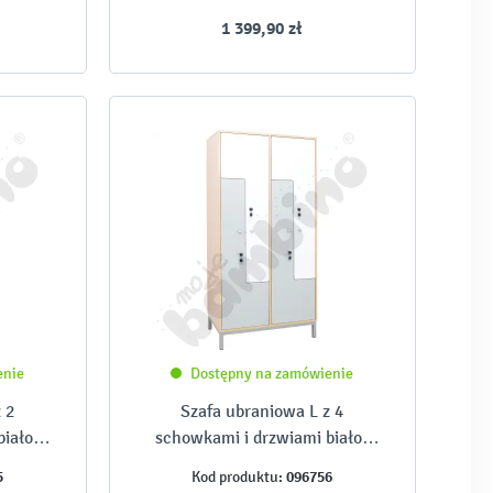
1 399,90 zł
enie
Dostępny na zamówienie
 2
Szafa ubraniowa L z 4
biało-
schowkami i drzwiami biało-
szarymi
5
096756
Kod produktu: