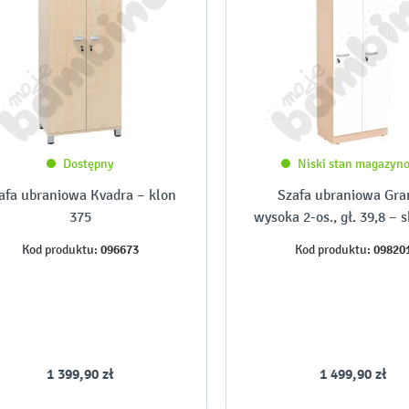
Dostępny
Niski stan magazyn
afa ubraniowa Kvadra – klon
Szafa ubraniowa Gra
375
wysoka 2-os., gł. 39,8 – 
klon jasny i białe dr
096673
09820
Kod produktu:
Kod produktu:
1 399,90 zł
1 499,90 zł