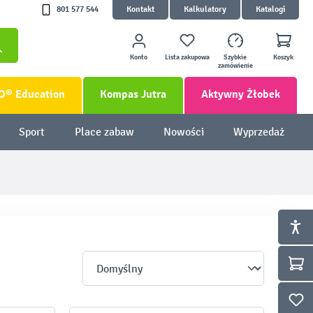
801 577 544
Kontakt
Kalkulatory
Katalogi
Konto
Lista zakupowa
Szybkie
Koszyk
zamówienie
O® Education
Kompas Jutra
Aktywny Żłobek
Sport
Place zabaw
Nowości
Wyprzedaż