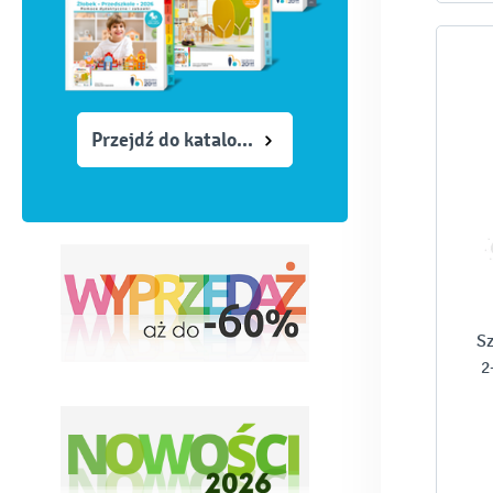
Przejdź do katalogów
Sz
2