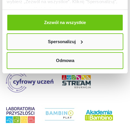
wybierz „Zezwól na wszystkie”. Kliknij "Spersonalizuj",
aby wybrać pliki lub dowiedzieć się o nich więcej.
Odmów zgody poprzez przycisk „Odmowa”. Wtedy
użyjemy tylko plików niezbędnych dla naszej strony.
Zezwól na wszystkie
Nasze strony
Twój wybór możesz zmienić przez kliknięcie przycisku w
lewym dolnym rogu strony. Więcej informacji znajdziesz
Spersonalizuj
w naszej
Polityce prywatności
Odmowa