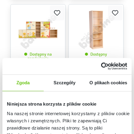
Dostępny na
Dostępny
zamówienie
Zestaw meblowy
Regał
Świat Misiów
099910N
099904
Kod produktu:
Kod produktu:
Zgoda
Szczegóły
O plikach cookies
4 769,30 zł
469,90 zł
Niniejsza strona korzysta z plików cookie
Na naszej stronie internetowej korzystamy z plików cookie:
własnych i zewnętrznych. Pliki te zapewniają Ci
prawidłowe działanie naszej strony. Są to pliki