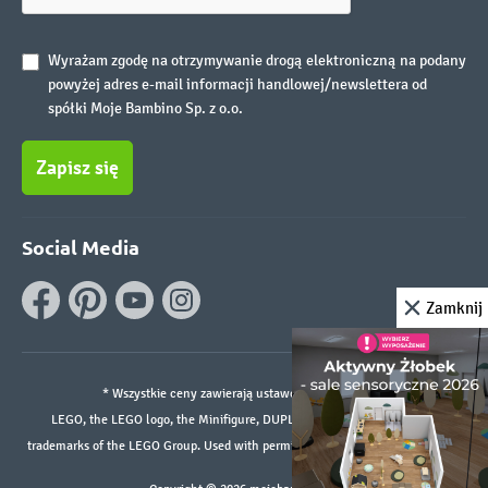
Wyrażam zgodę na otrzymywanie drogą elektroniczną na podany
powyżej adres e-mail informacji handlowej/newslettera od
spółki Moje Bambino Sp. z o.o.
Zapisz się
Social Media
Zamknij
* Wszystkie ceny zawierają ustawowy podatek VAT.
LEGO, the LEGO logo, the Minifigure, DUPLO, and the SPIKE logo are
trademarks of the LEGO Group. Used with permission. ©2026 The LEGO Group