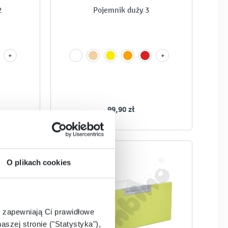
2
Pojemnik duży 3
+
+
-
-
99,90 zł
O plikach cookies
e zapewniają Ci prawidłowe
aszej stronie ("Statystyka"),