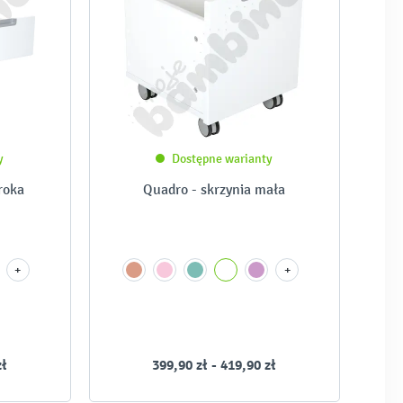
y
Dostępne warianty
roka
Quadro - skrzynia mała
+
+
zł
399,90 zł - 419,90 zł
-