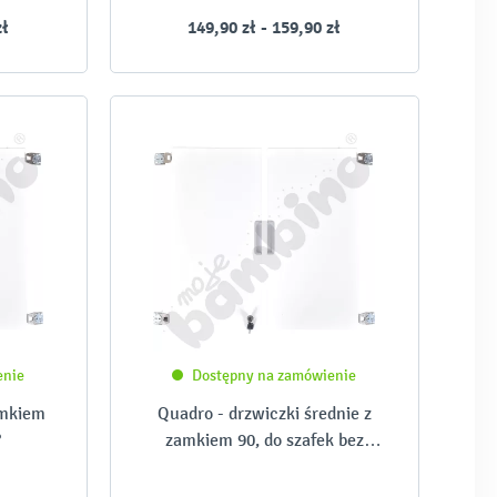
zł
149,90 zł - 159,90 zł
-
enie
Dostępny na zamówienie
amkiem
Quadro - drzwiczki średnie z
°
zamkiem 90, do szafek bez
przegrody, 1 para