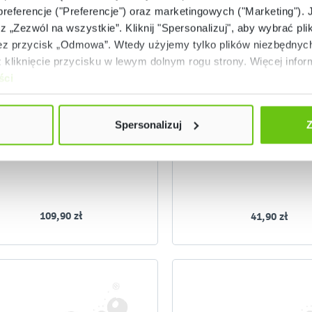
 preferencje ("Preferencje") oraz marketingowych ("Marketing"). 
rz „Zezwól na wszystkie”. Kliknij "Spersonalizuj", aby wybrać plik
 przycisk „Odmowa”. Wtedy użyjemy tylko plików niezbędnych 
Dostępne warianty
Dostępny
kliknięcie przycisku w lewym dolnym rogu strony. Więcej inform
ści
Pojemnik Jumbo 4
Pojemnik składany z po
55302
Kod produktu:
Spersonalizuj
Z
+
-
109,90 zł
41,90 zł