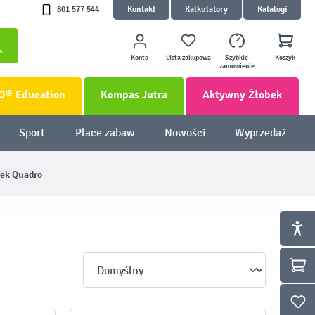
801 577 544
Kontakt
Kalkulatory
Katalogi
Konto
Lista zakupowa
Szybkie
Koszyk
zamówienie
O® Education
Kompas Jutra
Aktywny Żłobek
Sport
Place zabaw
Nowości
Wyprzedaż
fek Quadro