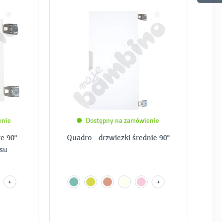
enie
Dostępny na zamówienie
e 90°
Quadro - drzwiczki średnie 90°
su
+
+