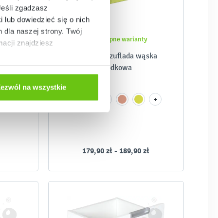
Jeśli zgadzasz
i lub dowiedzieć się o nich
dla naszej strony. Twój
Dostępne warianty
acji znajdziesz
krywką
Quadro - szuflada wąska
środkowa
2
ezwól na wszystkie
+
179,90 zł - 189,90 zł
-