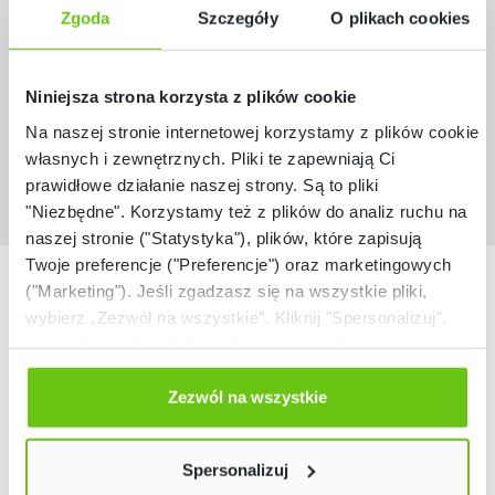
842123
Kod produktu:
Zgoda
Szczegóły
O plikach cookies
369,90 zł
Niniejsza strona korzysta z plików cookie
Na naszej stronie internetowej korzystamy z plików cookie:
własnych i zewnętrznych. Pliki te zapewniają Ci
prawidłowe działanie naszej strony. Są to pliki
"Niezbędne". Korzystamy też z plików do analiz ruchu na
naszej stronie ("Statystyka"), plików, które zapisują
Twoje preferencje ("Preferencje") oraz marketingowych
Nasze marki
("Marketing"). Jeśli zgadzasz się na wszystkie pliki,
wybierz „Zezwól na wszystkie”. Kliknij "Spersonalizuj",
aby wybrać pliki lub dowiedzieć się o nich więcej.
Odmów zgody poprzez przycisk „Odmowa”. Wtedy
użyjemy tylko plików niezbędnych dla naszej strony.
Zezwól na wszystkie
Twój wybór możesz zmienić przez kliknięcie przycisku w
lewym dolnym rogu strony. Więcej informacji znajdziesz
Spersonalizuj
w naszej
Polityce prywatności