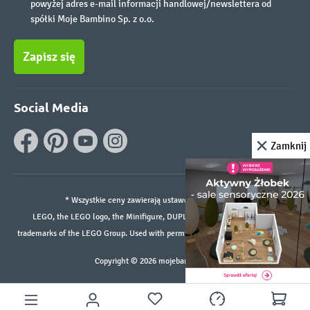
powyżej adres e-mail informacji handlowej/newslettera od
spółki Moje Bambino Sp. z o.o.
Zapisz się
Social Media
Zamknij
* Wszystkie ceny zawierają ustawowy podatek VAT.
LEGO, the LEGO logo, the Minifigure, DUPLO, and the SPIKE logo are
trademarks of the LEGO Group. Used with permission. ©2026 The LEGO Group
Copyright © 2026 mojebambino.pl