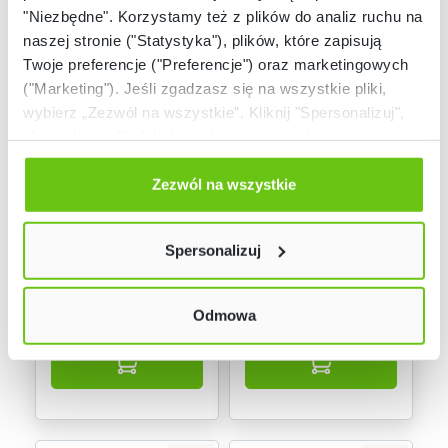
"Niezbędne". Korzystamy też z plików do analiz ruchu na
naszej stronie ("Statystyka"), plików, które zapisują
Twoje preferencje ("Preferencje") oraz marketingowych
("Marketing"). Jeśli zgadzasz się na wszystkie pliki,
wybierz „Zezwól na wszystkie”. Kliknij "Spersonalizuj",
aby wybrać pliki lub dowiedzieć się o nich więcej.
Odmów zgody poprzez przycisk „Odmowa”. Wtedy
Dostępny
Dostępny
użyjemy tylko plików niezbędnych dla naszej strony.
Zezwól na wszystkie
Twój wybór możesz zmienić przez kliknięcie przycisku w
Układanka
Kształty do układanki
lewym dolnym rogu strony. Więcej informacji znajdziesz
geometryczna
geometrycznej
Spersonalizuj
w naszej
Polityce prywatności
199054
036065
Kod produktu:
Kod produktu:
Odmowa
79,90 zł
99,90 zł