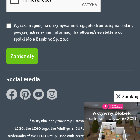
Wyrażam zgodę na otrzymywanie drogą elektroniczną na podany
powyżej adres e-mail informacji handlowej/newslettera od
spółki Moje Bambino Sp. z o.o.
Zapisz się
Social Media
Zamknij
* Wszystkie ceny zawierają ustawowy podatek VAT.
LEGO, the LEGO logo, the Minifigure, DUPLO, and the SPIKE logo are
trademarks of the LEGO Group. Used with permission. ©2026 The LEGO Group