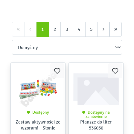
1
2
3
4
5
Dostępny
Dostępny na
zamówienie
Zestaw aktywności ze
Plansze do liter
wzorami - Słonie
536050