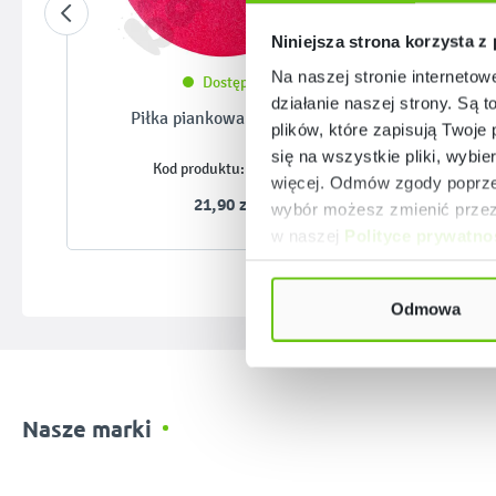
Niniejsza strona korzysta z
Na naszej stronie internetow
Dostępny
działanie naszej strony. Są t
Piłka piankowa śr. 12 cm
Sensor
plików, które zapisują Twoje
się na wszystkie pliki, wybie
077003
Kod produktu:
więcej. Odmów zgody poprzez
21,90 zł
wybór możesz zmienić przez 
w naszej
Polityce prywatno
Odmowa
Nasze marki