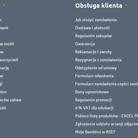
e
Obsługa klienta
e
Jak złożyć zamówienie
cówek
Dostawa i płatność
Regulamin zakupów
ów mebli
Gwarancja
ów
Reklamacje i zwroty
auczycieli
Rezygnacja z zamówienia
kację
Odstąpienie od umowy
ów
Formularz odwołania
ji
Formularz zamówienia części zam
bino
Bony upominkowe
laców zabaw
Regulamin promocji
ebli
0 % VAT dla edukacji
Pobierz listę produktów - EXCEL P
Zgłoszenie udziału w sesji zdjęci
Moje Bambino w KSEF