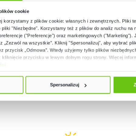
 plików cookie
ej korzystamy z plików cookie: własnych i zewnętrznych. Pliki t
Dostępny na zamówienie
Dostępny na zamówie
o pliki "Niezbędne". Korzystamy też z plików do analiz ruchu na n
yczna piłka fasolka 50 cm
Piłka sensoryczna 100 
 preferencje ("Preferencje") oraz marketingowych ("Marketing"). 
– MED
MED
rz „Zezwól na wszystkie”. Kliknij "Spersonalizuj", aby wybrać plik
251005
251006
Kod produktu:
Kod produktu:
 przycisk „Odmowa”. Wtedy użyjemy tylko plików niezbędnych 
269,90 zł
389,90 zł
kliknięcie przycisku w lewym dolnym rogu strony. Więcej inform
ści
Spersonalizuj
Z