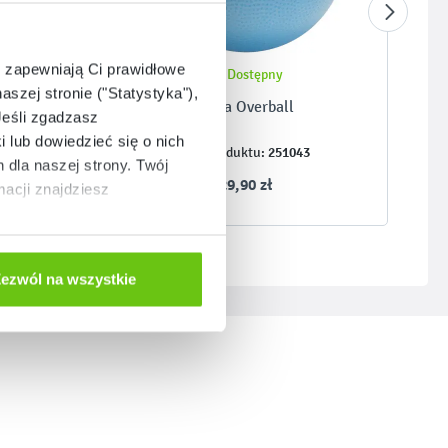
e zapewniają Ci prawidłowe
nie
Dostępny
aszej stronie ("Statystyka"),
cm –
Piłka Overball
Jeśli zgadzasz
i lub dowiedzieć się o nich
251043
Kod produktu:
dla naszej strony. Twój
29,90 zł
acji znajdziesz
ezwól na wszystkie