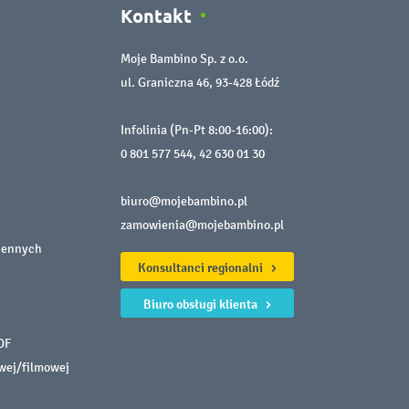
Kontakt
Moje Bambino Sp. z o.o.
ul. Graniczna 46, 93-428 Łódź
Infolinia (Pn-Pt 8:00-16:00):
0 801 577 544
,
42 630 01 30
biuro@mojebambino.pl
zamowienia@mojebambino.pl
iennych
Konsultanci regionalni
Biuro obsługi klienta
DF
owej/filmowej