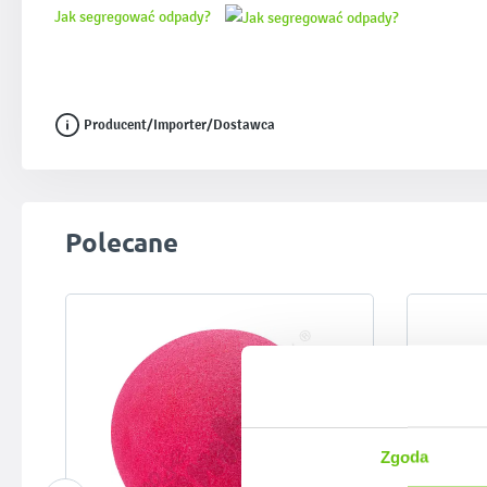
Jak segregować odpady?
Producent/Importer/Dostawca
Pomiń galerię produktów
Polecane
Zgoda