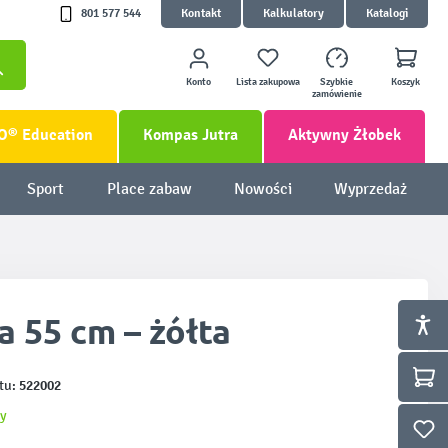
801 577 544
Kontakt
Kalkulatory
Katalogi
Konto
Lista zakupowa
Szybkie
Koszyk
zamówienie
O® Education
Kompas Jutra
Aktywny Żłobek
Sport
Place zabaw
Nowości
Wyprzedaż
a 55 cm – żółta
522002
tu:
y