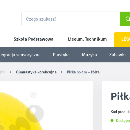
Szkoła Podstawowa
Liceum. Technikum
LEG
tegracja sensoryczna
Plastyka
Muzyka
Zabawki
apia
Gimnastyka korekcyjna
Piłka 55 cm – żółta
Piłk
Kod produk
Dostępn