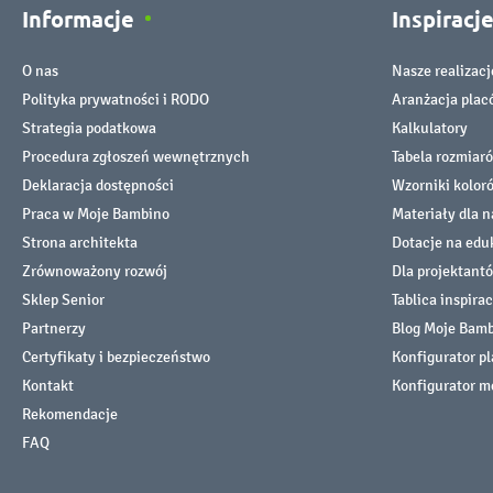
Informacje
Inspiracj
O nas
Nasze realizacj
Polityka prywatności i RODO
Aranżacja pla
Strategia podatkowa
Kalkulatory
Procedura zgłoszeń wewnętrznych
Tabela rozmiar
Deklaracja dostępności
Wzorniki kolor
Praca w Moje Bambino
Materiały dla n
Strona architekta
Dotacje na edu
Zrównoważony rozwój
Dla projektant
Sklep Senior
Tablica inspirac
Partnerzy
Blog Moje Bam
Certyfikaty i bezpieczeństwo
Konfigurator p
Kontakt
Konfigurator m
Rekomendacje
FAQ