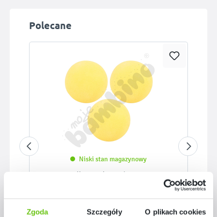
Pomiń galerię produktów
Polecane
Niski stan magazynowy
Piłka piankowa śr. 7 cm
077001
Kod produktu:
Zgoda
Szczegóły
O plikach cookies