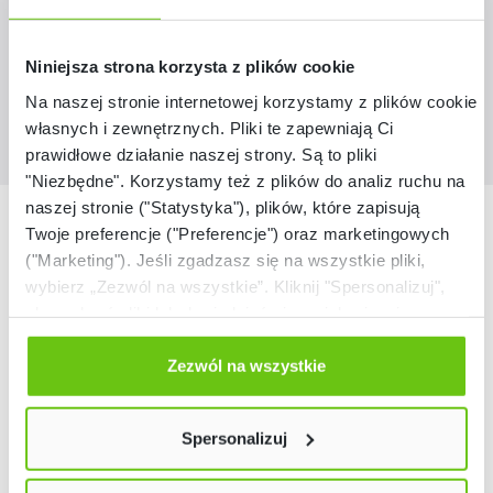
12,90 zł
Niniejsza strona korzysta z plików cookie
Na naszej stronie internetowej korzystamy z plików cookie:
własnych i zewnętrznych. Pliki te zapewniają Ci
prawidłowe działanie naszej strony. Są to pliki
"Niezbędne". Korzystamy też z plików do analiz ruchu na
naszej stronie ("Statystyka"), plików, które zapisują
Nasze marki
Twoje preferencje ("Preferencje") oraz marketingowych
("Marketing"). Jeśli zgadzasz się na wszystkie pliki,
wybierz „Zezwól na wszystkie”. Kliknij "Spersonalizuj",
aby wybrać pliki lub dowiedzieć się o nich więcej.
Odmów zgody poprzez przycisk „Odmowa”. Wtedy
użyjemy tylko plików niezbędnych dla naszej strony.
Zezwól na wszystkie
Twój wybór możesz zmienić przez kliknięcie przycisku w
lewym dolnym rogu strony. Więcej informacji znajdziesz
Spersonalizuj
w naszej
Polityce prywatności