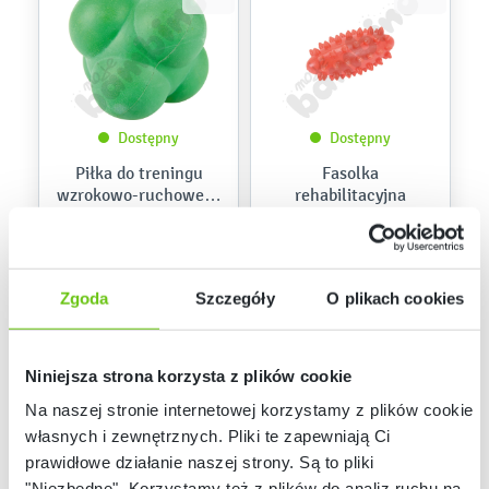
Dostępny
Dostępny
Piłka do treningu
Fasolka
wzrokowo-ruchowego
rehabilitacyjna
rozm. 10 cm
588004
168102
Kod produktu:
Kod produktu:
59,90 zł
12,90 zł
Zgoda
Szczegóły
O plikach cookies
Niniejsza strona korzysta z plików cookie
Na naszej stronie internetowej korzystamy z plików cookie:
własnych i zewnętrznych. Pliki te zapewniają Ci
prawidłowe działanie naszej strony. Są to pliki
"Niezbędne". Korzystamy też z plików do analiz ruchu na