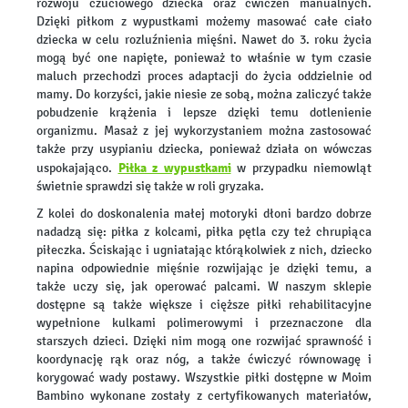
rozwoju czuciowego dziecka oraz ćwiczeń manualnych.
Dzięki piłkom z wypustkami możemy masować całe ciało
dziecka w celu rozluźnienia mięśni. Nawet do 3. roku życia
mogą być one napięte, ponieważ to właśnie w tym czasie
maluch przechodzi proces adaptacji do życia oddzielnie od
mamy. Do korzyści, jakie niesie ze sobą, można zaliczyć także
pobudzenie krążenia i lepsze dzięki temu dotlenienie
organizmu. Masaż z jej wykorzystaniem można zastosować
także przy usypianiu dziecka, ponieważ działa on wówczas
Piłka z wypustkami
uspokajająco.
w przypadku niemowląt
świetnie sprawdzi się także w roli gryzaka.
Z kolei do doskonalenia małej motoryki dłoni bardzo dobrze
nadadzą się: piłka z kolcami, piłka pętla czy też chrupiąca
piłeczka. Ściskając i ugniatając którąkolwiek z nich, dziecko
napina odpowiednie mięśnie rozwijając je dzięki temu, a
także uczy się, jak operować palcami. W naszym sklepie
dostępne są także większe i cięższe piłki rehabilitacyjne
wypełnione kulkami polimerowymi i przeznaczone dla
starszych dzieci. Dzięki nim mogą one rozwijać sprawność i
koordynację rąk oraz nóg, a także ćwiczyć równowagę i
korygować wady postawy. Wszystkie piłki dostępne w Moim
Bambino wykonane zostały z certyfikowanych materiałów,