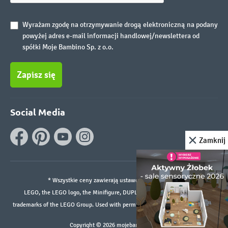
Wyrażam zgodę na otrzymywanie drogą elektroniczną na podany
powyżej adres e-mail informacji handlowej/newslettera od
spółki Moje Bambino Sp. z o.o.
Zapisz się
Social Media
Zamknij
* Wszystkie ceny zawierają ustawowy podatek VAT.
LEGO, the LEGO logo, the Minifigure, DUPLO, and the SPIKE logo are
trademarks of the LEGO Group. Used with permission. ©2026 The LEGO Group
Copyright © 2026 mojebambino.pl