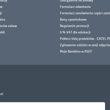
kację
Odstąpienie od umowy
ów
Formularz odwołania
ji
Formularz zamówienia części zam
bino
Bony upominkowe
laców zabaw
Regulamin promocji
ebli
0 % VAT dla edukacji
Pobierz listę produktów - EXCEL P
Zgłoszenie udziału w sesji zdjęci
Moje Bambino w KSEF
no!