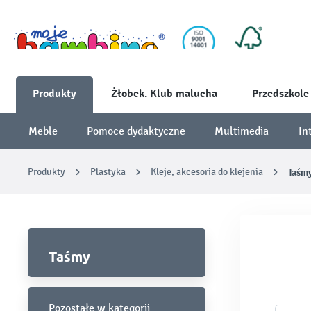
Produkty
Żłobek. Klub malucha
Przedszkole
Meble
Pomoce dydaktyczne
Multimedia
In
Produkty
Plastyka
Kleje, akcesoria do klejenia
Taśm
Taśmy
Pozostałe w kategorii