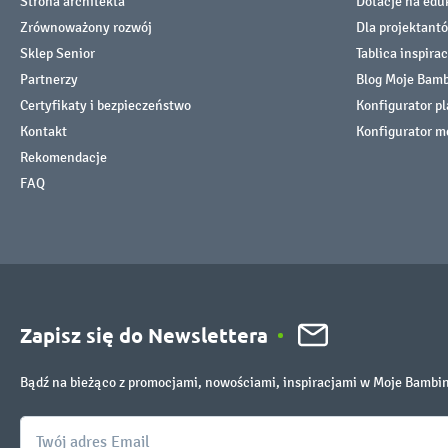
Strona architekta
Dotacje na edu
Zrównoważony rozwój
Dla projektant
Sklep Senior
Tablica inspirac
Partnerzy
Blog Moje Bam
Certyfikaty i bezpieczeństwo
Konfigurator p
Kontakt
Konfigurator m
Rekomendacje
FAQ
Zapisz się do Newslettera
Bądź na bieżąco z promocjami, nowościami, inspiracjami w Moje Bambi