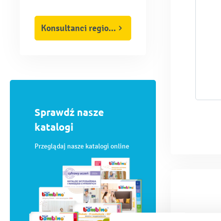
Konsultanci regionalni
Sprawdź nasze
katalogi
Przeglądaj nasze katalogi online