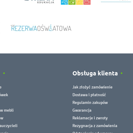
e
Obsługa klienta
e
Jak złożyć zamówienie
cówek
Dostawa i płatność
Regulamin zakupów
ów mebli
Gwarancja
ów
Reklamacje i zwroty
auczycieli
Rezygnacja z zamówienia