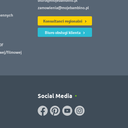
biuro@mojebambino.pl
zamowienia@mojebambino.pl
iennych
Konsultanci regionalni
Biuro obsługi klienta
DF
owej/filmowej
Social Media