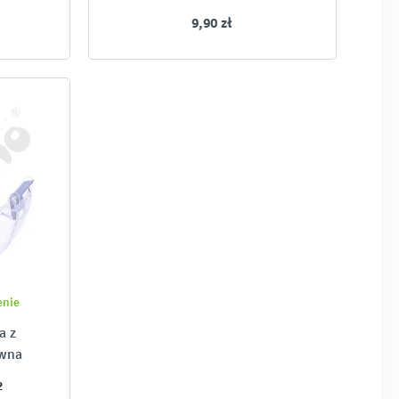
9,90 zł
enie
a z
rwna
2