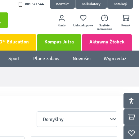
801 577 544
Kontakt
Kalkulatory
Katalogi
Konto
Lista zakupowa
Szybkie
Koszyk
zamówienie
O® Education
Kompas Jutra
Aktywny Żłobek
Sport
Place zabaw
Nowości
Wyprzedaż