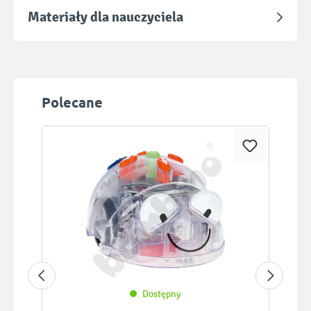
Materiały dla nauczyciela
Pomiń galerię produktów
Polecane
Dostępny