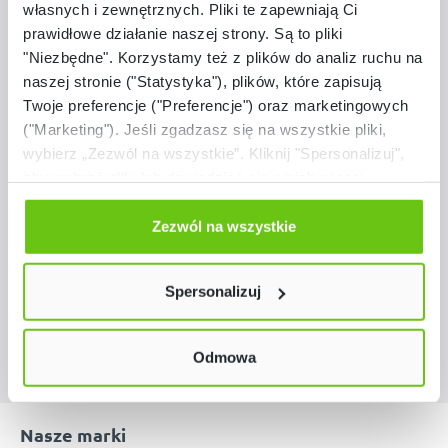
własnych i zewnętrznych. Pliki te zapewniają Ci
prawidłowe działanie naszej strony. Są to pliki
"Niezbędne". Korzystamy też z plików do analiz ruchu na
naszej stronie ("Statystyka"), plików, które zapisują
Twoje preferencje ("Preferencje") oraz marketingowych
Dostępny
("Marketing"). Jeśli zgadzasz się na wszystkie pliki,
Trasa modułowa dla Bee-Bota i Blue-Bota
wybierz „Zezwól na wszystkie”. Kliknij "Spersonalizuj",
aby wybrać pliki lub dowiedzieć się o nich więcej.
356153
Kod produktu:
Odmów zgody poprzez przycisk „Odmowa”. Wtedy
użyjemy tylko plików niezbędnych dla naszej strony.
Zezwól na wszystkie
Twój wybór możesz zmienić przez kliknięcie przycisku w
379,90 zł
lewym dolnym rogu strony. Więcej informacji znajdziesz
Spersonalizuj
w naszej
Polityce prywatności
Odmowa
Nasze marki