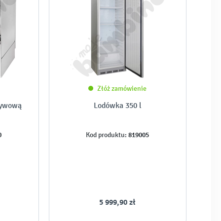
Złóż zamówienie
ływową
Lodówka 350 l
0
819005
Kod produktu:
5 999,90 zł