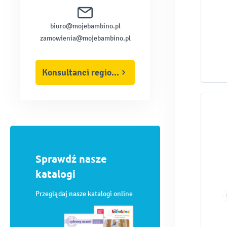
biuro@mojebambino.pl
zamowienia@mojebambino.pl
Konsultanci regionalni
Sprawdź nasze
katalogi
Przeglądaj nasze katalogi online