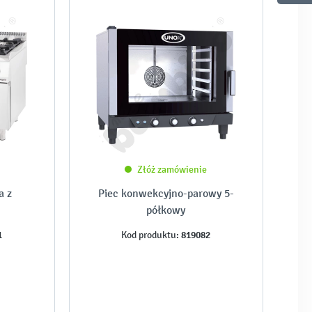
Złóż zamówienie
a z
Piec konwekcyjno-parowy 5-
półkowy
1
819082
Kod produktu: