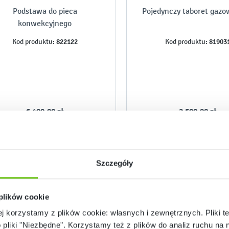
Podstawa do pieca
Pojedynczy taboret gaz
konwekcyjnego
822122
81903
Kod produktu:
Kod produktu:
6 499,90 zł
2 599,90 zł
Szczegóły
 plików cookie
ej korzystamy z plików cookie: własnych i zewnętrznych. Pliki t
o pliki "Niezbędne". Korzystamy też z plików do analiz ruchu na n