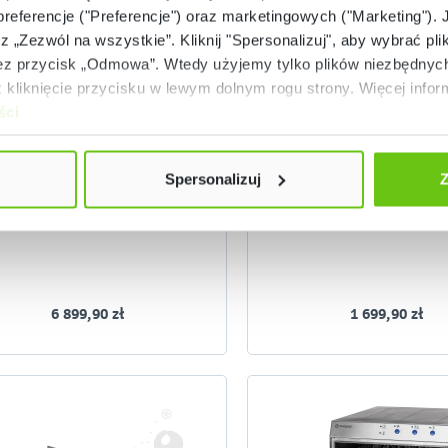
 preferencje ("Preferencje") oraz marketingowych ("Marketing"). 
rz „Zezwól na wszystkie”. Kliknij "Spersonalizuj", aby wybrać plik
 przycisk „Odmowa”. Wtedy użyjemy tylko plików niezbędnych 
Złóż zamówienie
Złóż zamówienie
kliknięcie przycisku w lewym dolnym rogu strony. Więcej inform
ści
atelnia uchylna elektryczna
Stół przyścienny z p
819074
81900
Kod produktu:
Kod produktu:
Spersonalizuj
Z
6 899,90 zł
1 699,90 zł