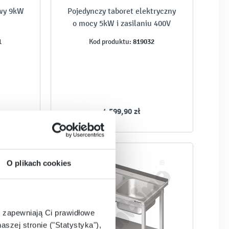
owy 9kW
Pojedynczy taboret elektryczny
o mocy 5kW i zasilaniu 400V
1
819032
Kod produktu:
4 599,90 zł
O plikach cookies
e zapewniają Ci prawidłowe
aszej stronie ("Statystyka"),