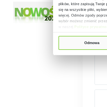
plików, które zapisują Twoje
się na wszystkie pliki, wybie
więcej. Odmów zgody poprzez
wybór możesz zmienić przez 
w naszej
Polityce prywatno
P
Odmowa