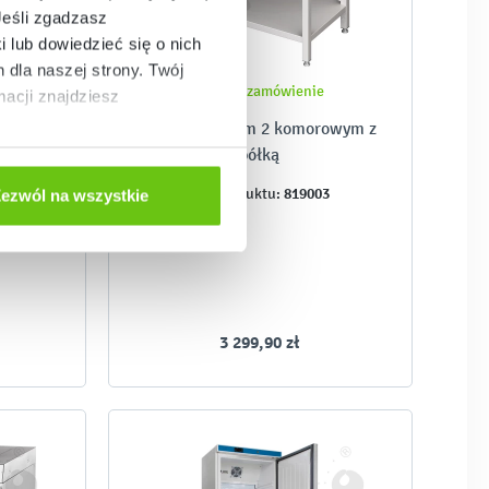
Jeśli zgadzasz
i lub dowiedzieć się o nich
dla naszej strony. Twój
Złóż zamówienie
acji znajdziesz
ółką
Stół ze zlewem 2 komorowym z
półką
2
819003
Kod produktu:
ezwól na wszystkie
3 299,90 zł