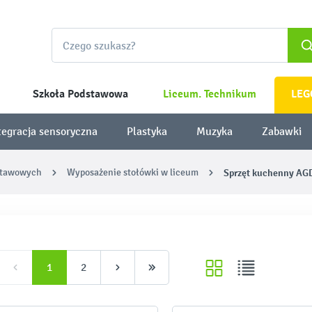
Szkoła Podstawowa
Liceum. Technikum
LEG
tegracja sensoryczna
Plastyka
Muzyka
Zabawki
stawowych
Wyposażenie stołówki w liceum
Sprzęt kuchenny AG
1
2