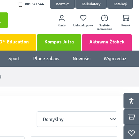
801 577 544
Kontakt
Kalkulatory
Katalogi
Konto
Lista zakupowa
Szybkie
Koszyk
zamówienie
O® Education
Kompas Jutra
Aktywny Żłobek
Sport
Place zabaw
Nowości
Wyprzedaż
D