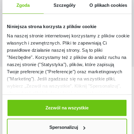
145110
Kod produktu:
Zgoda
Szczegóły
O plikach cookies
2 890,00 zł
Niniejsza strona korzysta z plików cookie
Na naszej stronie internetowej korzystamy z plików cookie:
własnych i zewnętrznych. Pliki te zapewniają Ci
prawidłowe działanie naszej strony. Są to pliki
"Niezbędne". Korzystamy też z plików do analiz ruchu na
naszej stronie ("Statystyka"), plików, które zapisują
Twoje preferencje ("Preferencje") oraz marketingowych
Nasze marki
("Marketing"). Jeśli zgadzasz się na wszystkie pliki,
wybierz „Zezwól na wszystkie”. Kliknij "Spersonalizuj",
aby wybrać pliki lub dowiedzieć się o nich więcej.
Odmów zgody poprzez przycisk „Odmowa”. Wtedy
użyjemy tylko plików niezbędnych dla naszej strony.
Zezwól na wszystkie
Twój wybór możesz zmienić przez kliknięcie przycisku w
lewym dolnym rogu strony. Więcej informacji znajdziesz
Spersonalizuj
w naszej
Polityce prywatności