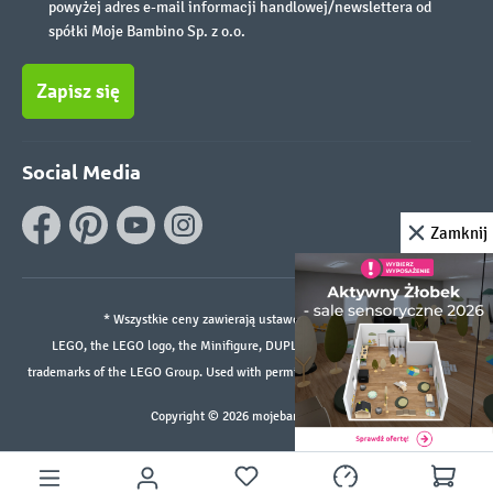
powyżej adres e-mail informacji handlowej/newslettera od
spółki Moje Bambino Sp. z o.o.
Zapisz się
Social Media
Zamknij
* Wszystkie ceny zawierają ustawowy podatek VAT.
LEGO, the LEGO logo, the Minifigure, DUPLO, and the SPIKE logo are
trademarks of the LEGO Group. Used with permission. ©2026 The LEGO Group
Copyright © 2026 mojebambino.pl