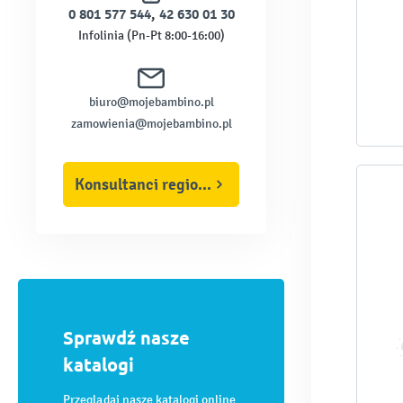
0 801 577 544
,
42 630 01 30
Infolinia (Pn-Pt 8:00-16:00)
biuro@mojebambino.pl
zamowienia@mojebambino.pl
Konsultanci regionalni
Sprawdź nasze
katalogi
Przeglądaj nasze katalogi online