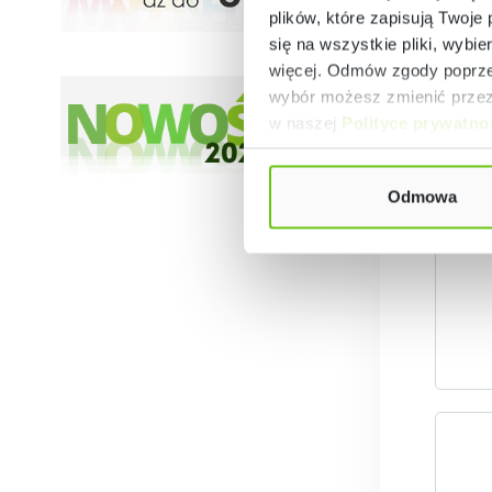
plików, które zapisują Twoje
się na wszystkie pliki, wybie
więcej. Odmów zgody poprzez
wybór możesz zmienić przez 
w naszej
Polityce prywatno
Kr
Odmowa