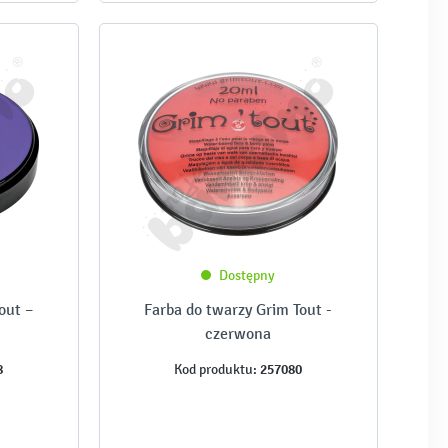
Dostępny
out –
Farba do twarzy Grim Tout -
czerwona
8
257080
Kod produktu: