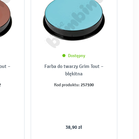
Dostępny
out –
Farba do twarzy Grim Tout –
błękitna
2
257100
Kod produktu:
38,90 zł