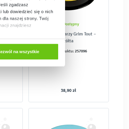
Jeśli zgadzasz
i lub dowiedzieć się o nich
dla naszej strony. Twój
Dostępny
acji znajdziesz
arzy, 6
Farba do twarzy Grim Tout –
żółta
1
257096
Kod produktu:
ezwól na wszystkie
38,90 zł