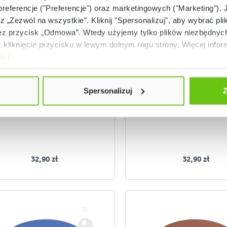
 preferencje ("Preferencje") oraz marketingowych ("Marketing"). 
rz „Zezwól na wszystkie”. Kliknij "Spersonalizuj", aby wybrać plik
 przycisk „Odmowa”. Wtedy użyjemy tylko plików niezbędnych 
Dostępny
Dostępny
kliknięcie przycisku w lewym dolnym rogu strony. Więcej inform
ści
edki do malowania twarzy, 6
Kredki do malowania tw
kol. – zestaw Leona
kol. – zestaw Ali
300542
30054
Kod produktu:
Kod produktu:
Spersonalizuj
Z
32,90 zł
32,90 zł