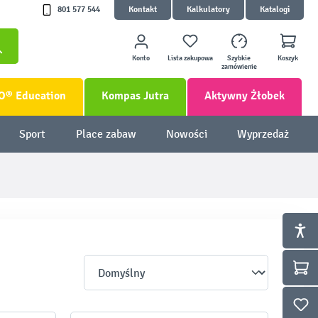
801 577 544
Kontakt
Kalkulatory
Katalogi
Konto
Lista zakupowa
Szybkie
Koszyk
zamówienie
O® Education
Kompas Jutra
Aktywny Żłobek
Sport
Place zabaw
Nowości
Wyprzedaż