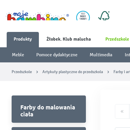
Produkty
Żłobek. Klub malucha
Przedszkole
Meble
Pomoce dydaktyczne
Multimedia
In
Przedszkole
Artykuły plastyczne do przedszkola
Farby i a
Farby do malowania
ciała