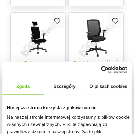
Dostępny na
Ostatnie sztuki (3 szt.)
zamówienie
Krzesło obrotowe
Krzesło obrotowe
Navigo z
Milla z regulowanymi
regulowanymi
podłokietnikami
048267
834264
Kod produktu:
Kod produktu:
Zgoda
Szczegóły
O plikach cookies
podłokietnikami
2 099,90 zł
2 199,90 zł
Niniejsza strona korzysta z plików cookie
Na naszej stronie internetowej korzystamy z plików cookie:
własnych i zewnętrznych. Pliki te zapewniają Ci
prawidłowe działanie naszej strony. Są to pliki