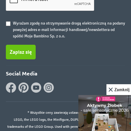
Wyrażam zgodę na otrzymywanie drogą elektroniczną na podany
powyżej adres e-mail informacji handlowej/newslettera od
spółki Moje Bambino Sp. z o.o.
Zapisz się
Social Media
Zamknij
* Wszystkie ceny zawierają ustawowy podatek VAT.
LEGO, the LEGO logo, the Minifigure, DUPLO, and the SPIKE logo are
trademarks of the LEGO Group. Used with permission. ©2026 The LEGO Group