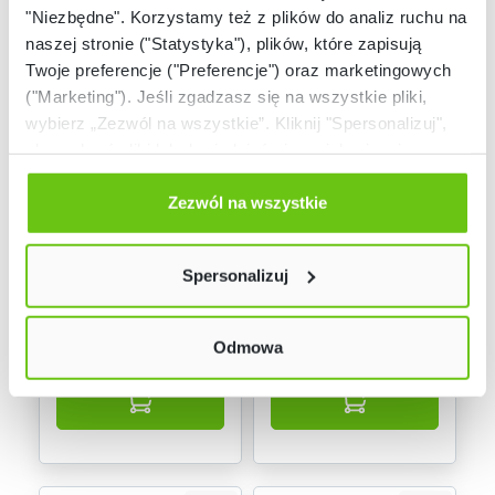
"Niezbędne". Korzystamy też z plików do analiz ruchu na
naszej stronie ("Statystyka"), plików, które zapisują
Twoje preferencje ("Preferencje") oraz marketingowych
("Marketing"). Jeśli zgadzasz się na wszystkie pliki,
wybierz „Zezwól na wszystkie”. Kliknij "Spersonalizuj",
aby wybrać pliki lub dowiedzieć się o nich więcej.
Odmów zgody poprzez przycisk „Odmowa”. Wtedy
użyjemy tylko plików niezbędnych dla naszej strony.
Zezwól na wszystkie
Dostępne warianty
Dostępne warianty
Twój wybór możesz zmienić przez kliknięcie przycisku w
Krzesło R obrotowe
Fotel obrotowy
lewym dolnym rogu strony. Więcej informacji znajdziesz
SMART mikro
Natalie
Spersonalizuj
w naszej
Polityce prywatności
Odmowa
839,90 zł
1 699,90 zł