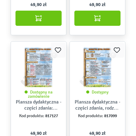
49,90 zł
49,90 zł
Dostępny na
Dostępny
zamówienie
Plansza dydaktyczna -
Plansza dydaktyczna -
części zdania:
części zdania, rodzaje
dopełnienie,
podmiotów, rodzaje
817127
817099
Kod produktu:
Kod produktu:
okolicznik i
orzeczeń
przydawka
49,90 zł
49,90 zł