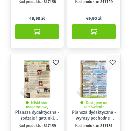
817138
817140
Kod produktu:
Kod produktu:
49,90 zł
49,90 zł
Niski stan
Dostępny na
magazynowy
zamówienie
Plansza dydaktyczna -
Plansza dydaktyczna -
rodzaje i gatunki
wyrazy pochodne i
literackie
złożone, rodzaje
817139
817131
Kod produktu:
Kod produktu:
formantów