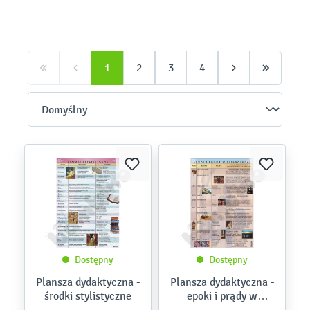
1
2
3
4
Dostępny
Dostępny
Plansza dydaktyczna -
Plansza dydaktyczna -
środki stylistyczne
epoki i prądy w
literaturze