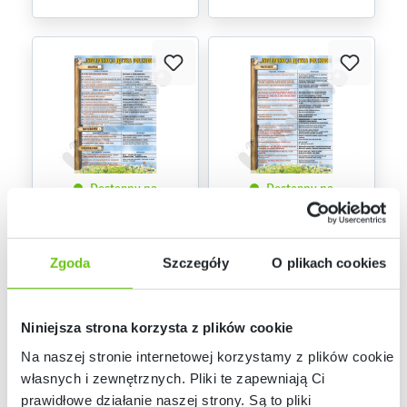
Dostępny na
Dostępny na
zamówienie
zamówienie
Plansza dydaktyczna -
Plansza dydaktyczna -
kropka, dwukropek,
przecinek
wielokropek
817101
817100
Kod produktu:
Kod produktu:
Zgoda
Szczegóły
O plikach cookies
49,90 zł
49,90 zł
Niniejsza strona korzysta z plików cookie
Na naszej stronie internetowej korzystamy z plików cookie:
własnych i zewnętrznych. Pliki te zapewniają Ci
prawidłowe działanie naszej strony. Są to pliki