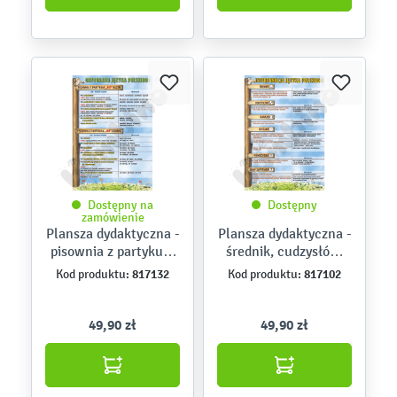
Dostępny na
Dostępny
zamówienie
Plansza dydaktyczna -
Plansza dydaktyczna -
pisownia z partykułą
średnik, cudzysłów,
“nie&quot;
nawias...
817132
817102
Kod produktu:
Kod produktu:
49,90 zł
49,90 zł