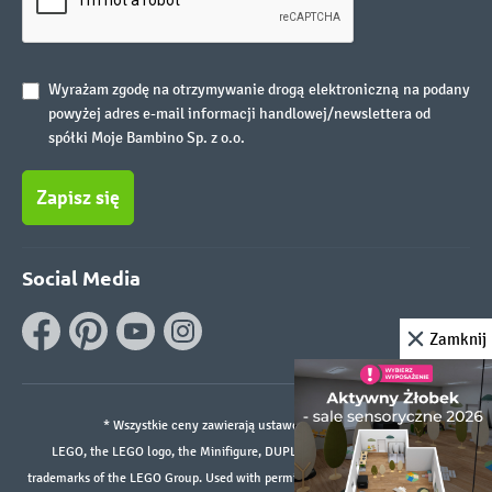
Wyrażam zgodę na otrzymywanie drogą elektroniczną na podany
powyżej adres e-mail informacji handlowej/newslettera od
spółki Moje Bambino Sp. z o.o.
Zapisz się
Social Media
Zamknij
* Wszystkie ceny zawierają ustawowy podatek VAT.
LEGO, the LEGO logo, the Minifigure, DUPLO, and the SPIKE logo are
trademarks of the LEGO Group. Used with permission. ©2026 The LEGO Group