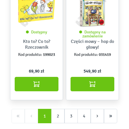
Dostępny
Dostępny na
zamówienie
Kto to? Co to?
Części mowy – hop do
Rzeczownik
głowy!
199023
031419
Kod produktu:
Kod produktu:
69,90 zł
549,90 zł
1
2
3
4