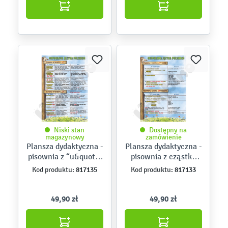
Niski stan
Dostępny na
magazynowy
zamówienie
Plansza dydaktyczna -
Plansza dydaktyczna -
pisownia z “u&quot; i
pisownia z cząstką
“ó&quot;
“by&quot;
817135
817133
Kod produktu:
Kod produktu:
49,90 zł
49,90 zł