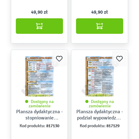
49,90 zł
49,90 zł
Dostępny na
Dostępny na
zamówienie
zamówienie
Plansza dydaktyczna -
Plansza dydaktyczna -
stopniowanie
podział wypowiedzeń,
przymiotników,
rodzaje zdań
817130
817129
Kod produktu:
Kod produktu:
liczebniki, spójniki