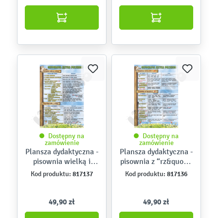
Dostępny na
Dostępny na
zamówienie
zamówienie
Plansza dydaktyczna -
Plansza dydaktyczna -
pisownia wielką i
pisownia z “rz&quot; i
małą literą
“ż&quot;
817137
817136
Kod produktu:
Kod produktu:
49,90 zł
49,90 zł