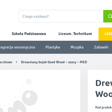
Szkoła Podstawowa
Liceum. Technikum
LEG
tegracja sensoryczna
Plastyka
Muzyka
Zabawki
naczkowe
Drewniany bujak Good Wood – szary – MED
Dre
Woo
Kod produk