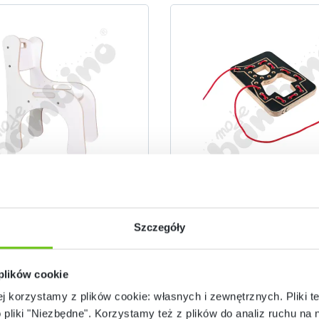
esło ergonomiczne Good
Przeplatanka drewniana
Wood
Wood - MED
Szczegóły
097102-1
097109-
Kod produktu:
Kod produktu:
359,90 zł
75,90 zł
 plików cookie
ej korzystamy z plików cookie: własnych i zewnętrznych. Pliki t
o pliki "Niezbędne". Korzystamy też z plików do analiz ruchu na n