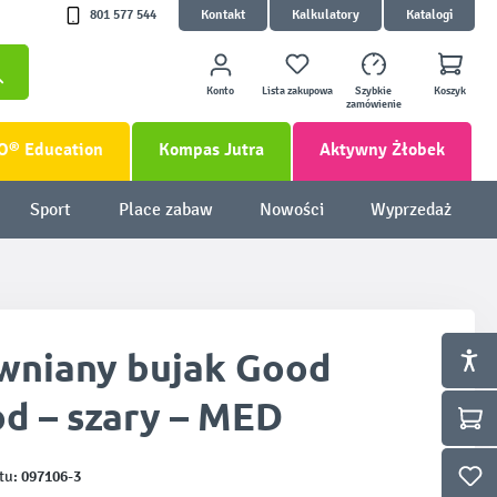
801 577 544
Kontakt
Kalkulatory
Katalogi
Konto
Lista zakupowa
Szybkie
Koszyk
zamówienie
O® Education
Kompas Jutra
Aktywny Żłobek
Sport
Place zabaw
Nowości
Wyprzedaż
wniany bujak Good
d – szary – MED
097106-3
tu: