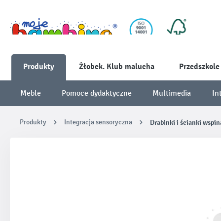
Produkty
Żłobek. Klub malucha
Przedszkole
Meble
Pomoce dydaktyczne
Multimedia
In
Produkty
Integracja sensoryczna
Drabinki i ścianki wspi
Pomiń galerię zdjęć