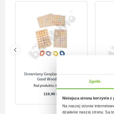
Drewniany Geoplan Montessori
Krz
Good Wood MED
Zgoda
097110-2
Kod produktu:
119,90 zł
Niniejsza strona korzysta z
Na naszej stronie internetow
działanie naszej strony. Są t