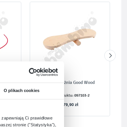
 Good
Równoważnia Good Wood
O plikach cookies
4
097103-2
Kod produktu:
179,90 zł
e zapewniają Ci prawidłowe
aszej stronie ("Statystyka"),