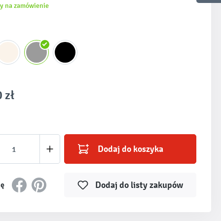
y na zamówienie
 zł
produktu: Wprowadź żądaną ilość lub użyj prz
Dodaj do koszyka
Dodaj do listy zakupów
ię