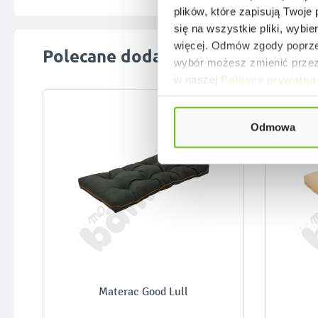
plików, które zapisują Twoje
się na wszystkie pliki, wybie
więcej. Odmów zgody poprzez
Pomiń galerię produktów
Polecane dodatki
wybór możesz zmienić przez 
w naszej
Polityce prywatno
Odmowa
Materac Good Lull