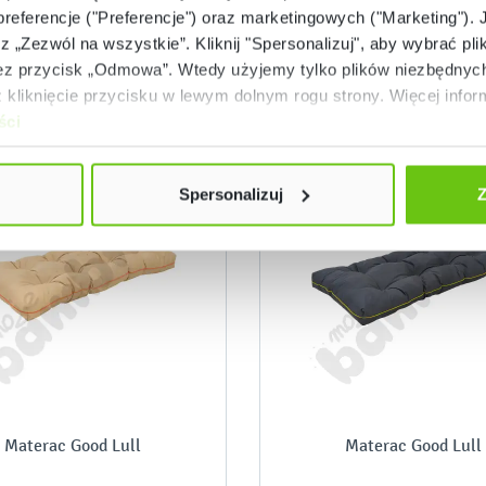
 preferencje ("Preferencje") oraz marketingowych ("Marketing"). 
rz „Zezwól na wszystkie”. Kliknij "Spersonalizuj", aby wybrać plik
 przycisk „Odmowa”. Wtedy użyjemy tylko plików niezbędnych 
kliknięcie przycisku w lewym dolnym rogu strony. Więcej inform
ści
Spersonalizuj
Z
Materac Good Lull
Materac Good Lull