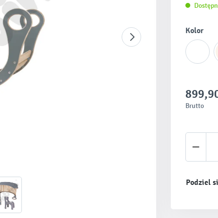
Dostępn
Wybierz
Kolor
899,90
Brutto
Ilość 
Podziel s