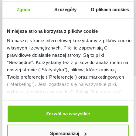
Zgoda
Szczegóły
O plikach cookies
358051
Kod produktu:
159,90 zł
Niniejsza strona korzysta z plików cookie
Na naszej stronie internetowej korzystamy z plików cookie:
własnych i zewnętrznych. Pliki te zapewniają Ci
prawidłowe działanie naszej strony. Są to pliki
"Niezbędne". Korzystamy też z plików do analiz ruchu na
naszej stronie ("Statystyka"), plików, które zapisują
Twoje preferencje ("Preferencje") oraz marketingowych
("Marketing"). Jeśli zgadzasz się na wszystkie pliki,
Nasze marki
wybierz „Zezwól na wszystkie”. Kliknij "Spersonalizuj",
aby wybrać pliki lub dowiedzieć się o nich więcej.
Odmów zgody poprzez przycisk „Odmowa”. Wtedy
użyjemy tylko plików niezbędnych dla naszej strony.
Zezwól na wszystkie
Twój wybór możesz zmienić przez kliknięcie przycisku w
lewym dolnym rogu strony. Więcej informacji znajdziesz
Spersonalizuj
w naszej
Polityce prywatności