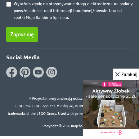
Wyrażam zgodę na otrzymywanie drogą elektroniczną na podany
powyżej adres e-mail informacji handlowej/newslettera od
spółki Moje Bambino Sp. z o.o.
Zapisz się
Social Media
Zamknij
* Wszystkie ceny zawierają ustawowy podatek VAT.
LEGO, the LEGO logo, the Minifigure, DUPLO, and the SPIKE logo are
trademarks of the LEGO Group. Used with permission. ©2026 The LEGO Group
Copyright © 2026 mojebambino.pl