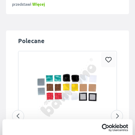
Więcej
przedstawi
Pomiń galerię produktów
Polecane
Dostępny
Fakturowe poduszeczki