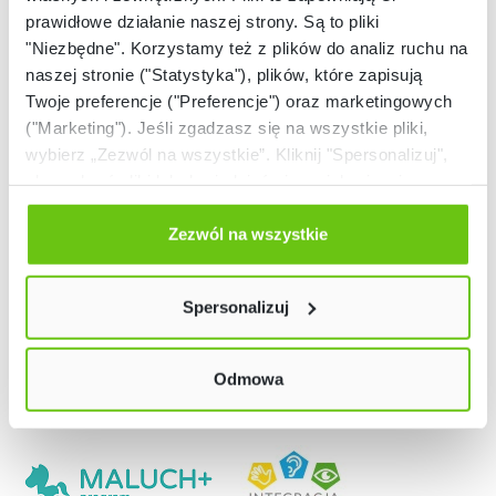
prawidłowe działanie naszej strony. Są to pliki
"Niezbędne". Korzystamy też z plików do analiz ruchu na
naszej stronie ("Statystyka"), plików, które zapisują
Twoje preferencje ("Preferencje") oraz marketingowych
("Marketing"). Jeśli zgadzasz się na wszystkie pliki,
wybierz „Zezwól na wszystkie”. Kliknij "Spersonalizuj",
aby wybrać pliki lub dowiedzieć się o nich więcej.
Odmów zgody poprzez przycisk „Odmowa”. Wtedy
użyjemy tylko plików niezbędnych dla naszej strony.
Zezwól na wszystkie
Twój wybór możesz zmienić przez kliknięcie przycisku w
lewym dolnym rogu strony. Więcej informacji znajdziesz
Spersonalizuj
w naszej
Polityce prywatności
Odmowa
Nasze strony