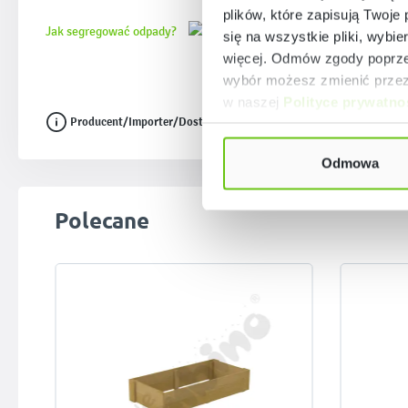
plików, które zapisują Twoje
Jak segregować odpady?
się na wszystkie pliki, wybie
więcej. Odmów zgody poprzez
wybór możesz zmienić przez 
w naszej
Polityce prywatno
Producent/Importer/Dostawca
Odmowa
Pomiń galerię produktów
Polecane