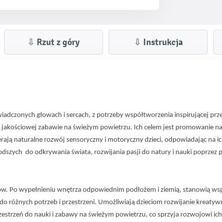
⇩ Rzut z góry
⇩ Instrukcja
wiadczonych głowach i sercach, z potrzeby współtworzenia inspirującej prze
akościowej zabawie na świeżym powietrzu. Ich celem jest promowanie nauk
ają naturalne rozwój sensoryczny i motoryczny dzieci, odpowiadając na ic
odszych  do odkrywania świata, rozwijania pasji do natury i nauki poprzez
w. Po wypełnieniu wnętrza odpowiednim podłożem i ziemią, stanowią wspani
o różnych potrzeb i przestrzeni. Umożliwiają dzieciom rozwijanie kreatyw
przestrzeń do nauki i zabawy na świeżym powietrzu, co sprzyja rozwojowi 