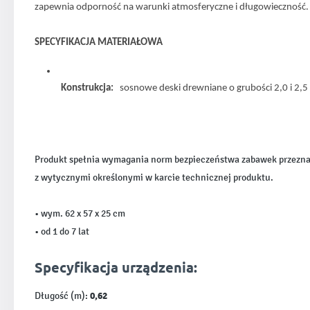
zapewnia odporność na warunki atmosferyczne i długowieczność.
SPECYFIKACJA MATERIAŁOWA
Konstrukcja: 
sosnowe deski drewniane o grubości 2,0 i 2
Produkt spełnia wymagania norm bezpieczeństwa zabawek przeznaczo
z wytycznymi określonymi w karcie technicznej produktu.
• wym. 62 x 57 x 25 cm
• od 1 do 7 lat
Specyfikacja urządzenia:
0,62
Długość (m):