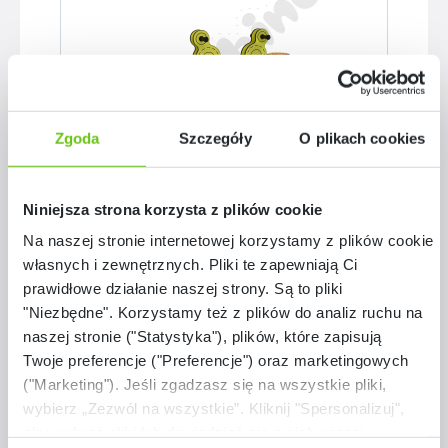
Zgoda
Szczegóły
O plikach cookies
Złóż zamówienie
Milo – ważka na podstawie betonowej
Niniejsza strona korzysta z plików cookie
Na naszej stronie internetowej korzystamy z plików cookie:
NV31279
Kod produktu:
własnych i zewnętrznych. Pliki te zapewniają Ci
prawidłowe działanie naszej strony. Są to pliki
3 599,90 zł
"Niezbędne". Korzystamy też z plików do analiz ruchu na
naszej stronie ("Statystyka"), plików, które zapisują
Twoje preferencje ("Preferencje") oraz marketingowych
("Marketing"). Jeśli zgadzasz się na wszystkie pliki,
wybierz „Zezwól na wszystkie”. Kliknij "Spersonalizuj",
aby wybrać pliki lub dowiedzieć się o nich więcej.