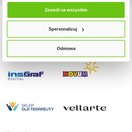
Odmów zgody poprzez przycisk „Odmowa”. Wtedy
użyjemy tylko plików niezbędnych dla naszej strony.
Zezwól na wszystkie
Nasze marki
Twój wybór możesz zmienić przez kliknięcie przycisku w
lewym dolnym rogu strony. Więcej informacji znajdziesz
Spersonalizuj
w naszej
Polityce prywatności
Odmowa