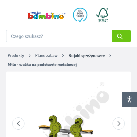
Produkty
Place zabaw
Bujaki sprężynowce
Milo - ważka na podstawie metalowej
Pomiń galerię zdjęć