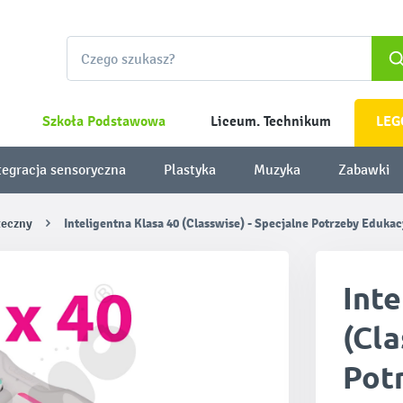
Szkoła Podstawowa
Liceum. Technikum
LEG
tegracja sensoryczna
Plastyka
Muzyka
Zabawki
łeczny
Inteligentna Klasa 40 (Classwise) - Specjalne Potrzeby Eduka
Inte
(Cla
Pot