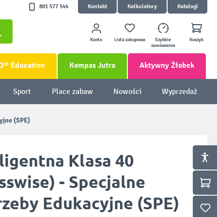
801 577 544
Kontakt
Kalkulatory
Katalogi
Konto
Lista zakupowa
Szybkie
Koszyk
zamówienie
O® Education
Kompas Jutra
Aktywny Żłobek
Sport
Place zabaw
Nowości
Wyprzedaż
cyjne (SPE)
ligentna Klasa 40
sswise) - Specjalne
rzeby Edukacyjne (SPE)