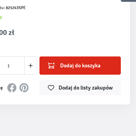
821243SPE
tu:
y
00 zł
produktu: Wprowadź żądaną ilość lub użyj prz
Dodaj do koszyka
Dodaj do listy zakupów
ię