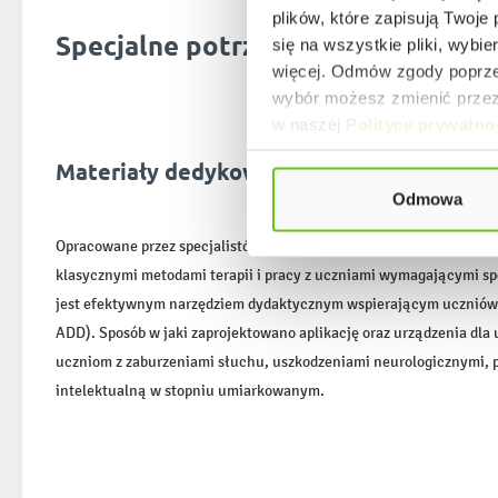
plików, które zapisują Twoje
Specjalne potrzeby edukacyjne i e
się na wszystkie pliki, wybie
więcej. Odmów zgody poprzez
wybór możesz zmienić przez 
w naszej
Polityce prywatno
Materiały dedykowane uczniom o specjal
Odmowa
Opracowane przez specjalistów materiały dostępne bezpłatnie w bib
klasycznymi metodami terapii i pracy z uczniami wymagającymi sp
jest efektywnym narzędziem dydaktycznym wspierającym uczniów z
ADD). Sposób w jaki zaprojektowano aplikację oraz urządzenia dla
uczniom z zaburzeniami słuchu, uszkodzeniami neurologicznymi, p
intelektualną w stopniu umiarkowanym.