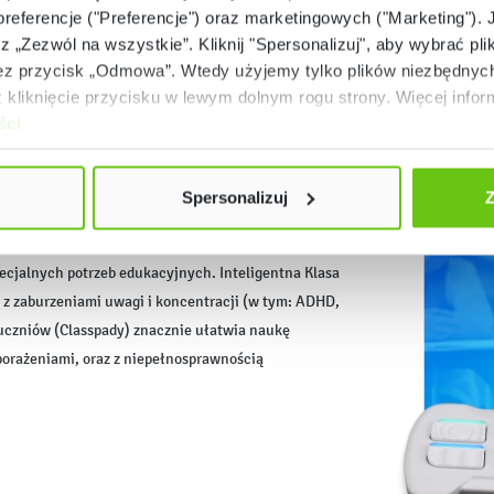
 preferencje ("Preferencje") oraz marketingowych ("Marketing"). 
dukacja włączająca
rz „Zezwól na wszystkie”. Kliknij "Spersonalizuj", aby wybrać plik
 przycisk „Odmowa”. Wtedy użyjemy tylko plików niezbędnych 
kliknięcie przycisku w lewym dolnym rogu strony. Więcej inform
ści
nych potrzebach
Spersonalizuj
Z
liotece, łączą w sobie najnowsze trendy z
ecjalnych potrzeb edukacyjnych. Inteligentna Klasa
 zaburzeniami uwagi i koncentracji (w tym: ADHD,
 uczniów (Classpady) znacznie ułatwia naukę
orażeniami, oraz z niepełnosprawnością