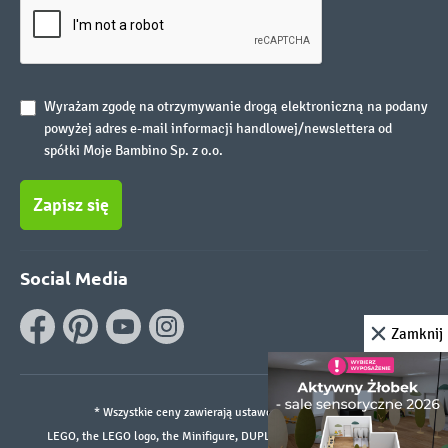
Wyrażam zgodę na otrzymywanie drogą elektroniczną na podany
powyżej adres e-mail informacji handlowej/newslettera od
spółki Moje Bambino Sp. z o.o.
Zapisz się
Social Media
Zamknij
* Wszystkie ceny zawierają ustawowy podatek VAT.
LEGO, the LEGO logo, the Minifigure, DUPLO, and the SPIKE logo are