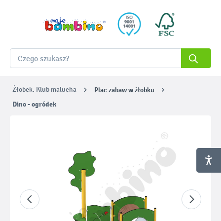
Żłobek. Klub malucha
Plac zabaw w żłobku
Dino - ogródek
Pomiń galerię zdjęć