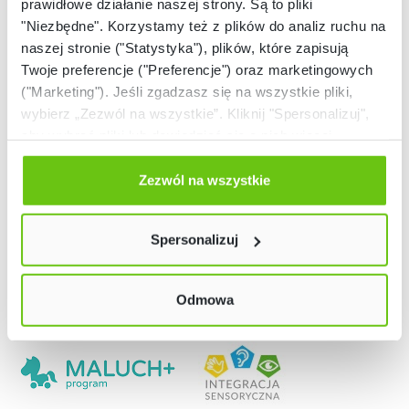
prawidłowe działanie naszej strony. Są to pliki
"Niezbędne". Korzystamy też z plików do analiz ruchu na
naszej stronie ("Statystyka"), plików, które zapisują
Twoje preferencje ("Preferencje") oraz marketingowych
("Marketing"). Jeśli zgadzasz się na wszystkie pliki,
wybierz „Zezwól na wszystkie”. Kliknij "Spersonalizuj",
aby wybrać pliki lub dowiedzieć się o nich więcej.
Odmów zgody poprzez przycisk „Odmowa”. Wtedy
użyjemy tylko plików niezbędnych dla naszej strony.
Zezwól na wszystkie
Twój wybór możesz zmienić przez kliknięcie przycisku w
lewym dolnym rogu strony. Więcej informacji znajdziesz
Spersonalizuj
w naszej
Polityce prywatności
Odmowa
Nasze strony