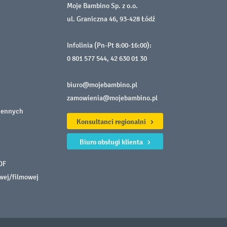
Moje Bambino Sp. z o.o.
ul. Graniczna 46, 93-428 Łódź
Infolinia (Pn-Pt 8:00-16:00):
0 801 577 544
,
42 630 01 30
biuro@mojebambino.pl
zamowienia@mojebambino.pl
iennych
Konsultanci regionalni
Biuro obsługi klienta
DF
owej/filmowej