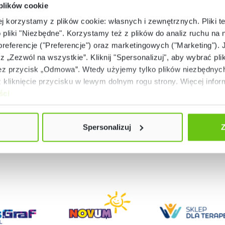
 plików cookie
Dostępne warianty
Dostępne warianty
ej korzystamy z plików cookie: własnych i zewnętrznych. Pliki t
ózek na 30 laptopów
Wózek na 32 tablet
o pliki "Niezbędne". Korzystamy też z plików do analiz ruchu na n
 preferencje ("Preferencje") oraz marketingowych ("Marketing"). 
rz „Zezwól na wszystkie”. Kliknij "Spersonalizuj", aby wybrać plik
9 999,90 zł
9 999,90 zł
 przycisk „Odmowa”. Wtedy użyjemy tylko plików niezbędnych 
kliknięcie przycisku w lewym dolnym rogu strony. Więcej inform
ści
Spersonalizuj
Z