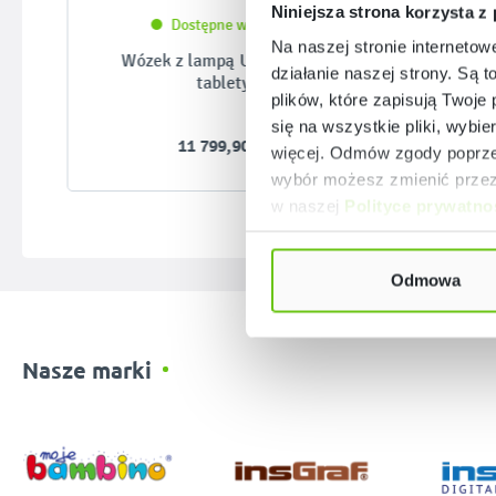
Niniejsza strona korzysta z
Dostępne warianty
Na naszej stronie internetow
Wózek z lampą UV-C na 32
W
działanie naszej strony. Są t
tablety
plików, które zapisują Twoje
się na wszystkie pliki, wybie
11 799,90 zł
więcej. Odmów zgody poprzez
wybór możesz zmienić przez 
w naszej
Polityce prywatno
Odmowa
Nasze marki