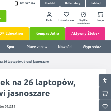
801 577 544
Kontakt
Kalkulatory
Katalogi
Konto
Lista zakupowa
Szybkie
Koszyk
zamówienie
O® Education
Kompas Jutra
Aktywny Żłobek
Sport
Place zabaw
Nowości
Wyprzedaż
a 26 laptopów, drzwi jasnoszare
ek na 26 laptopów,
wi jasnoszare
091215
tu: