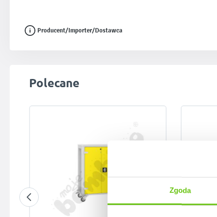
Producent/Importer/Dostawca
Pomiń galerię produktów
Polecane
Zgoda