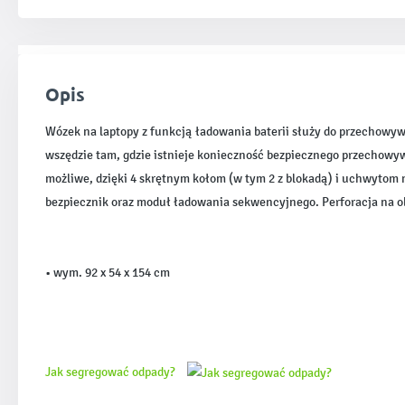
Opis
Wózek na laptopy z funkcją ładowania baterii służy do przechowywa
wszędzie tam, gdzie istnieje konieczność bezpiecznego przechowy
możliwe, dzięki 4 skrętnym kołom (w tym 2 z blokadą) i uchwyto
bezpiecznik oraz moduł ładowania sekwencyjnego. Perforacja na 
• wym. 92 x 54 x 154 cm
Jak segregować odpady?