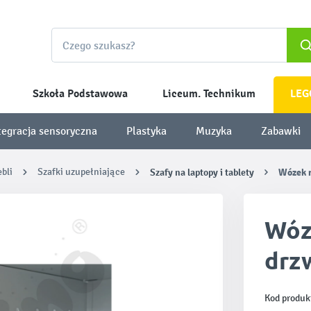
Szkoła Podstawowa
Liceum. Technikum
LEG
tegracja sensoryczna
Plastyka
Muzyka
Zabawki
bli
Szafki uzupełniające
Szafy na laptopy i tablety
Wózek n
Wóz
drz
Kod produk