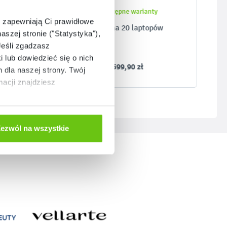
Dostępne warianty
e zapewniają Ci prawidłowe
y
Wózek na 20 laptopów
aszej stronie ("Statystyka"),
Jeśli zgadzasz
i lub dowiedzieć się o nich
7 599,90 zł
dla naszej strony. Twój
acji znajdziesz
ezwól na wszystkie