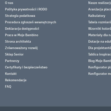
O nas
Nasze realizacj
Polityka prywatności i RODO
Aranżacja pla
Strategia podatkowa
Kalkulatory
Procedura zgłoszeń wewnętrznych
Tabela rozmiar
Deklaracja dostępności
Wzorniki kolor
Praca w Moje Bambino
Materiały dla n
Strona architekta
Dotacje na edu
Zrównoważony rozwój
Dla projektant
Sklep Senior
Tablica inspirac
Partnerzy
Blog Moje Bam
Certyfikaty i bezpieczeństwo
Konfigurator p
Kontakt
Konfigurator m
Rekomendacje
FAQ