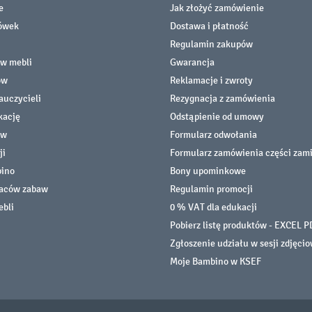
e
Jak złożyć zamówienie
cówek
Dostawa i płatność
Regulamin zakupów
ów mebli
Gwarancja
ów
Reklamacje i zwroty
auczycieli
Rezygnacja z zamówienia
kację
Odstąpienie od umowy
ów
Formularz odwołania
ji
Formularz zamówienia części zam
bino
Bony upominkowe
laców zabaw
Regulamin promocji
ebli
0 % VAT dla edukacji
Pobierz listę produktów - EXCEL P
Zgłoszenie udziału w sesji zdjęci
Moje Bambino w KSEF