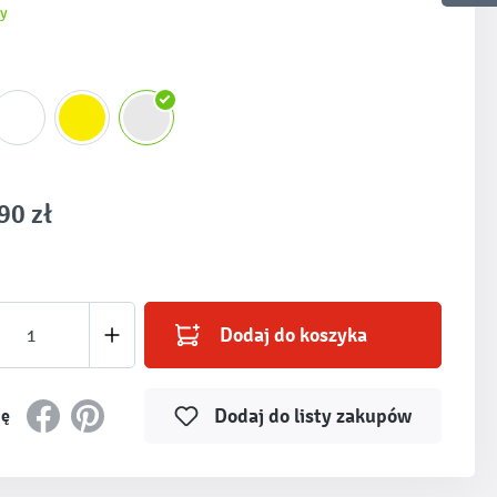
y
90 zł
produktu: Wprowadź żądaną ilość lub użyj prz
Dodaj do koszyka
Dodaj do listy zakupów
ię