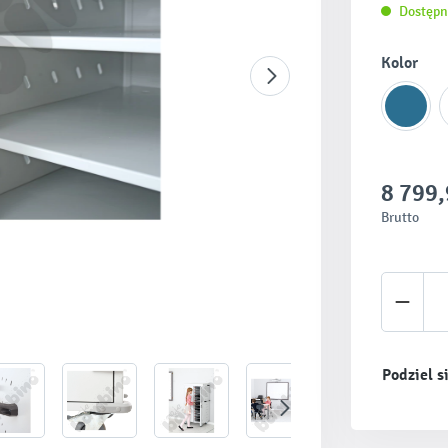
Dostępn
Wybierz
Kolor
8 799,
Brutto
Ilość 
Podziel s