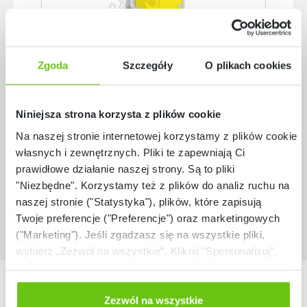
Dostępne warianty
Zgoda
Szczegóły
O plikach cookies
Wózek z lampą UV-C na 32 tablety
Niniejsza strona korzysta z plików cookie
Na naszej stronie internetowej korzystamy z plików cookie:
własnych i zewnętrznych. Pliki te zapewniają Ci
11 799,90 zł
prawidłowe działanie naszej strony. Są to pliki
"Niezbędne". Korzystamy też z plików do analiz ruchu na
naszej stronie ("Statystyka"), plików, które zapisują
Twoje preferencje ("Preferencje") oraz marketingowych
("Marketing"). Jeśli zgadzasz się na wszystkie pliki,
wybierz „Zezwól na wszystkie”. Kliknij "Spersonalizuj",
aby wybrać pliki lub dowiedzieć się o nich więcej.
Nasze marki
Odmów zgody poprzez przycisk „Odmowa”. Wtedy
użyjemy tylko plików niezbędnych dla naszej strony.
Zezwól na wszystkie